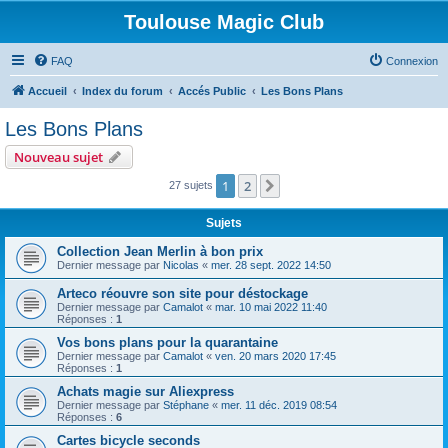
Toulouse Magic Club
FAQ
Connexion
Accueil
Index du forum
Accés Public
Les Bons Plans
Les Bons Plans
Nouveau sujet
1
2
Suivante
27 sujets
Sujets
Collection Jean Merlin à bon prix
Dernier message par
Nicolas
«
mer. 28 sept. 2022 14:50
Arteco réouvre son site pour déstockage
Dernier message par
Camalot
«
mar. 10 mai 2022 11:40
Réponses :
1
Vos bons plans pour la quarantaine
Dernier message par
Camalot
«
ven. 20 mars 2020 17:45
Réponses :
1
Achats magie sur Aliexpress
Dernier message par
Stéphane
«
mer. 11 déc. 2019 08:54
Réponses :
6
Cartes bicycle seconds