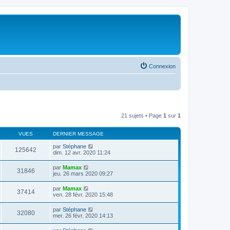
Connexion
21 sujets • Page
1
sur
1
VUES
DERNIER MESSAGE
par
Stéphane
125642
dim. 12 avr. 2020 11:24
par
Mamax
31846
jeu. 26 mars 2020 09:27
par
Mamax
37414
ven. 28 févr. 2020 15:48
par
Stéphane
32080
mer. 26 févr. 2020 14:13