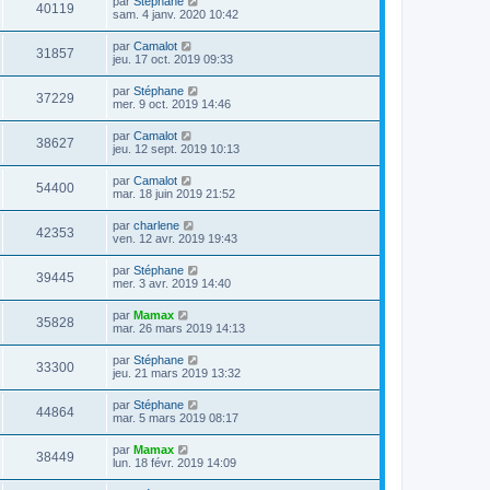
par
Stéphane
40119
sam. 4 janv. 2020 10:42
par
Camalot
31857
jeu. 17 oct. 2019 09:33
par
Stéphane
37229
mer. 9 oct. 2019 14:46
par
Camalot
38627
jeu. 12 sept. 2019 10:13
par
Camalot
54400
mar. 18 juin 2019 21:52
par
charlene
42353
ven. 12 avr. 2019 19:43
par
Stéphane
39445
mer. 3 avr. 2019 14:40
par
Mamax
35828
mar. 26 mars 2019 14:13
par
Stéphane
33300
jeu. 21 mars 2019 13:32
par
Stéphane
44864
mar. 5 mars 2019 08:17
par
Mamax
38449
lun. 18 févr. 2019 14:09