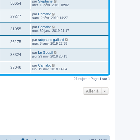
par
Stéphane
50654
mer. 13 févr. 2019 18:02
par
Camalot
29277
sam. 2 févr. 2019 14:27
par
Camalot
31955
mer. 30 janv. 2019 21:17
par
stéphane gaillard
36175
mar. 8 janv. 2019 22:38
par
Le Goupil
38324
jeu. 29 nov. 2018 20:13
par
Camalot
33046
lun. 19 nov. 2018 14:04
21 sujets • Page
1
sur
1
Aller à