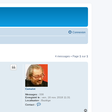
Connexion
4 messages • Page
1
sur
1
Camalot
Messages :
336
Enregistré le :
ven. 16 nov. 2018 11:31
Localisation :
Baziège
C
Contact :
o
n
H