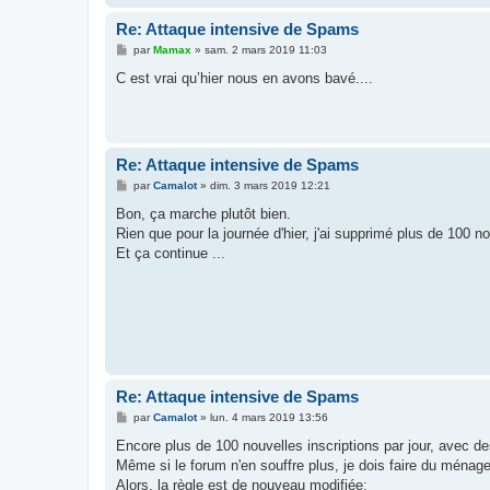
Re: Attaque intensive de Spams
M
par
Mamax
»
sam. 2 mars 2019 11:03
e
s
C est vrai qu’hier nous en avons bavé....
s
a
g
e
Re: Attaque intensive de Spams
M
par
Camalot
»
dim. 3 mars 2019 12:21
e
s
Bon, ça marche plutôt bien.
s
Rien que pour la journée d'hier, j'ai supprimé plus de 100 n
a
g
Et ça continue ...
e
Re: Attaque intensive de Spams
M
par
Camalot
»
lun. 4 mars 2019 13:56
e
s
Encore plus de 100 nouvelles inscriptions par jour, avec 
s
Même si le forum n'en souffre plus, je dois faire du ménag
a
g
Alors, la règle est de nouveau modifiée: