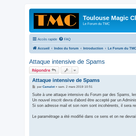
Toulouse Magic C
Le Forum du TMC
Accès rapide
FAQ
Accueil
Index du forum
Introduction
Le Forum du TM
Attaque intensive de Spams
Répondre
Attaque intensive de Spams
M
par
Camalot
»
sam. 2 mars 2019 10:51
e
s
Suite à une attaque intensive du Forum par des Spams, les
s
Un nouvel inscrit devra d'abord être accepté par un Adminis
a
g
Si son adresse mail et son nom sont incohérents, il sera r
e
Le paramétrage a été modifié dans ce sens et on ne devrai