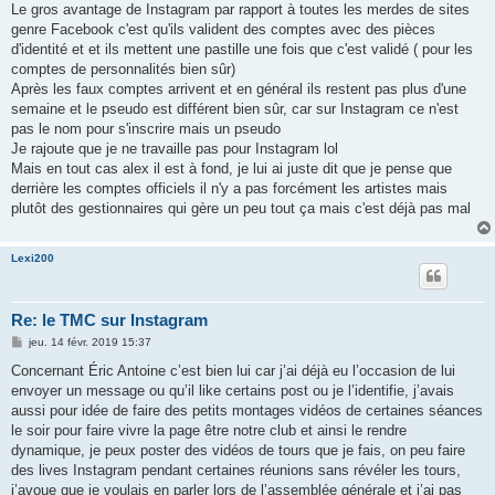
Le gros avantage de Instagram par rapport à toutes les merdes de sites
genre Facebook c'est qu'ils valident des comptes avec des pièces
d'identité et et ils mettent une pastille une fois que c'est validé ( pour les
comptes de personnalités bien sûr)
Après les faux comptes arrivent et en général ils restent pas plus d'une
semaine et le pseudo est différent bien sûr, car sur Instagram ce n'est
pas le nom pour s'inscrire mais un pseudo
Je rajoute que je ne travaille pas pour Instagram lol
Mais en tout cas alex il est à fond, je lui ai juste dit que je pense que
derrière les comptes officiels il n'y a pas forcément les artistes mais
plutôt des gestionnaires qui gère un peu tout ça mais c'est déjà pas mal
Lexi200
Re: le TMC sur Instagram
M
jeu. 14 févr. 2019 15:37
e
s
Concernant Éric Antoine c’est bien lui car j’ai déjà eu l’occasion de lui
s
envoyer un message ou qu’il like certains post ou je l’identifie, j’avais
a
g
aussi pour idée de faire des petits montages vidéos de certaines séances
e
le soir pour faire vivre la page être notre club et ainsi le rendre
dynamique, je peux poster des vidéos de tours que je fais, on peu faire
des lives Instagram pendant certaines réunions sans révéler les tours,
j’avoue que je voulais en parler lors de l’assemblée générale et j’ai pas