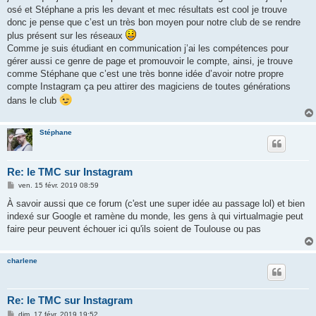
osé et Stéphane a pris les devant et mec résultats est cool je trouve
donc je pense que c’est un très bon moyen pour notre club de se rendre
plus présent sur les réseaux
Comme je suis étudiant en communication j’ai les compétences pour
gérer aussi ce genre de page et promouvoir le compte, ainsi, je trouve
comme Stéphane que c’est une très bonne idée d’avoir notre propre
compte Instagram ça peu attirer des magiciens de toutes générations
dans le club
Stéphane
Re: le TMC sur Instagram
M
ven. 15 févr. 2019 08:59
e
s
À savoir aussi que ce forum (c'est une super idée au passage lol) et bien
s
indexé sur Google et ramène du monde, les gens à qui virtualmagie peut
a
g
faire peur peuvent échouer ici qu'ils soient de Toulouse ou pas
e
charlene
Re: le TMC sur Instagram
M
dim. 17 févr. 2019 19:52