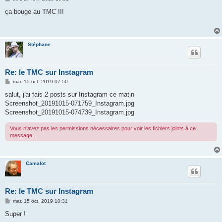
e
s
ça bouge au TMC !!!
s
a
g
e
Stéphane
Re: le TMC sur Instagram
M
mar. 15 oct. 2019 07:50
e
s
salut, j'ai fais 2 posts sur Instagram ce matin
s
Screenshot_20191015-071759_Instagram.jpg
a
g
Screenshot_20191015-074739_Instagram.jpg
e
Vous n’avez pas les permissions nécessaires pour voir les fichiers joints à ce
message.
Camalot
Re: le TMC sur Instagram
M
mar. 15 oct. 2019 10:31
e
s
Super !
s