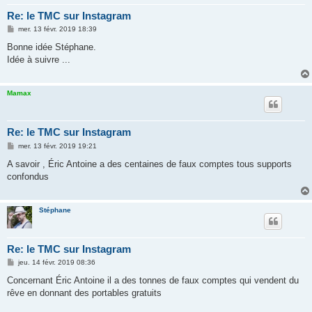
Re: le TMC sur Instagram
M
mer. 13 févr. 2019 18:39
e
s
Bonne idée Stéphane.
s
Idée à suivre ...
a
g
e
Mamax
Re: le TMC sur Instagram
M
mer. 13 févr. 2019 19:21
e
s
A savoir , Éric Antoine a des centaines de faux comptes tous supports
s
confondus
a
g
e
Stéphane
Re: le TMC sur Instagram
M
jeu. 14 févr. 2019 08:36
e
s
Concernant Éric Antoine il a des tonnes de faux comptes qui vendent du
s
rêve en donnant des portables gratuits
a
g
e