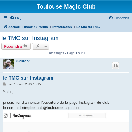
Toulouse Magic Club
FAQ
Connexion
Accueil
Index du forum
Introduction
Le Site du TMC
le TMC sur Instagram
Répondre
9 messages • Page
1
sur
1
Stéphane
le TMC sur Instagram
M
mer. 13 févr. 2019 18:15
e
s
Salut,
s
a
g
je suis fier d'annoncer l'ouverture de la page Instagram du club.
e
le nom est simplement @toulousemagicclub