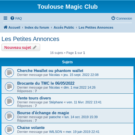
Toulouse Magic Club
FAQ
Connexion
Accueil
Index du forum
Accés Public
Les Petites Annonces
Les Petites Annonces
Nouveau sujet
16 sujets • Page
1
sur
1
Sujets
Cherche Hwallet ou phantom wallet
Dernier message par
Nicolas
«
jeu. 15 sept. 2022 22:08
Brocante du TMC le 06/05/2022
Dernier message par
Nicolas
«
dim. 1 mai 2022 14:26
Réponses :
7
Vente tours divers
Dernier message par
Stéphane
«
ven. 11 févr. 2022 13:41
Réponses :
7
Bourse d'échange de magie
Dernier message par
patoche
«
lun. 14 oct. 2019 15:39
Réponses :
7
Chaise volante
Dernier message par
WILSON
«
mer. 19 juin 2019 22:41