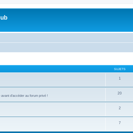
lub
SUJETS
1
20
 avant d'accéder au forum privé !
2
7