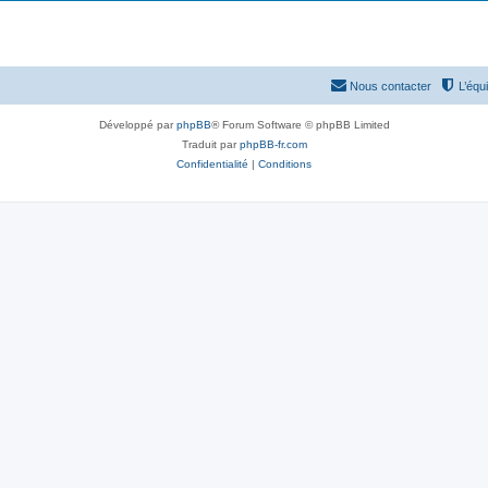
Nous contacter
L’équ
Développé par
phpBB
® Forum Software © phpBB Limited
Traduit par
phpBB-fr.com
Confidentialité
|
Conditions