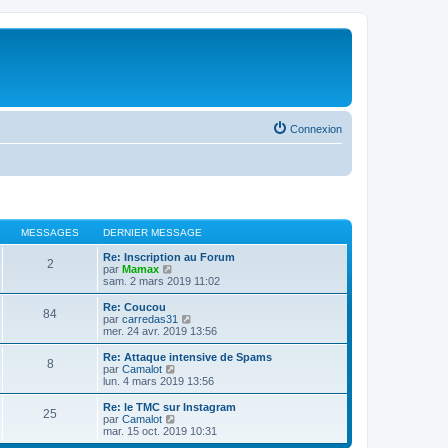
Connexion
MESSAGES
DERNIER MESSAGE
Re: Inscription au Forum
2
V
par
Mamax
o
sam. 2 mars 2019 11:02
i
r
Re: Coucou
84
l
V
par
carredas31
e
o
mer. 24 avr. 2019 13:56
d
i
e
r
Re: Attaque intensive de Spams
8
r
l
V
par
Camalot
n
e
o
lun. 4 mars 2019 13:56
i
d
i
e
e
r
Re: le TMC sur Instagram
r
25
r
l
V
par
Camalot
m
n
e
o
mar. 15 oct. 2019 10:31
e
i
d
i
s