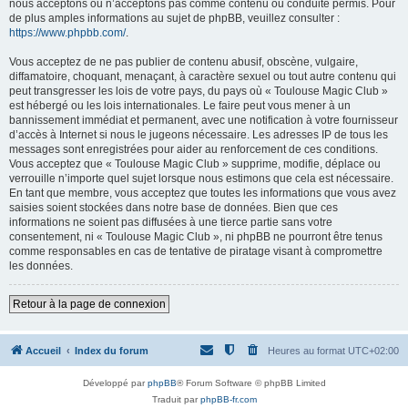
nous acceptons ou n’acceptons pas comme contenu ou conduite permis. Pour
de plus amples informations au sujet de phpBB, veuillez consulter :
https://www.phpbb.com/
.
Vous acceptez de ne pas publier de contenu abusif, obscène, vulgaire,
diffamatoire, choquant, menaçant, à caractère sexuel ou tout autre contenu qui
peut transgresser les lois de votre pays, du pays où « Toulouse Magic Club »
est hébergé ou les lois internationales. Le faire peut vous mener à un
bannissement immédiat et permanent, avec une notification à votre fournisseur
d’accès à Internet si nous le jugeons nécessaire. Les adresses IP de tous les
messages sont enregistrées pour aider au renforcement de ces conditions.
Vous acceptez que « Toulouse Magic Club » supprime, modifie, déplace ou
verrouille n’importe quel sujet lorsque nous estimons que cela est nécessaire.
En tant que membre, vous acceptez que toutes les informations que vous avez
saisies soient stockées dans notre base de données. Bien que ces
informations ne soient pas diffusées à une tierce partie sans votre
consentement, ni « Toulouse Magic Club », ni phpBB ne pourront être tenus
comme responsables en cas de tentative de piratage visant à compromettre
les données.
Retour à la page de connexion
Accueil
Index du forum
Heures au format
UTC+02:00
Développé par
phpBB
® Forum Software © phpBB Limited
Traduit par
phpBB-fr.com