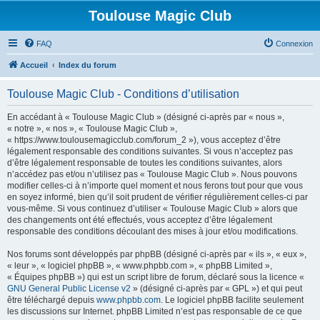
Toulouse Magic Club
FAQ
Connexion
Accueil
Index du forum
Toulouse Magic Club - Conditions d’utilisation
En accédant à « Toulouse Magic Club » (désigné ci-après par « nous »,
« notre », « nos », « Toulouse Magic Club »,
« https://www.toulousemagicclub.com/forum_2 »), vous acceptez d’être
légalement responsable des conditions suivantes. Si vous n’acceptez pas
d’être légalement responsable de toutes les conditions suivantes, alors
n’accédez pas et/ou n’utilisez pas « Toulouse Magic Club ». Nous pouvons
modifier celles-ci à n’importe quel moment et nous ferons tout pour que vous
en soyez informé, bien qu’il soit prudent de vérifier régulièrement celles-ci par
vous-même. Si vous continuez d’utiliser « Toulouse Magic Club » alors que
des changements ont été effectués, vous acceptez d’être légalement
responsable des conditions découlant des mises à jour et/ou modifications.
Nos forums sont développés par phpBB (désigné ci-après par « ils », « eux »,
« leur », « logiciel phpBB », « www.phpbb.com », « phpBB Limited »,
« Équipes phpBB ») qui est un script libre de forum, déclaré sous la licence «
GNU General Public License v2
» (désigné ci-après par « GPL ») et qui peut
être téléchargé depuis
www.phpbb.com
. Le logiciel phpBB facilite seulement
les discussions sur Internet. phpBB Limited n’est pas responsable de ce que