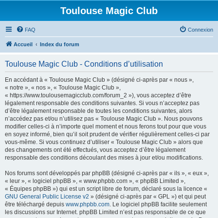
Toulouse Magic Club
FAQ
Connexion
Accueil
Index du forum
Toulouse Magic Club - Conditions d’utilisation
En accédant à « Toulouse Magic Club » (désigné ci-après par « nous »,
« notre », « nos », « Toulouse Magic Club »,
« https://www.toulousemagicclub.com/forum_2 »), vous acceptez d’être
légalement responsable des conditions suivantes. Si vous n’acceptez pas
d’être légalement responsable de toutes les conditions suivantes, alors
n’accédez pas et/ou n’utilisez pas « Toulouse Magic Club ». Nous pouvons
modifier celles-ci à n’importe quel moment et nous ferons tout pour que vous
en soyez informé, bien qu’il soit prudent de vérifier régulièrement celles-ci par
vous-même. Si vous continuez d’utiliser « Toulouse Magic Club » alors que
des changements ont été effectués, vous acceptez d’être légalement
responsable des conditions découlant des mises à jour et/ou modifications.
Nos forums sont développés par phpBB (désigné ci-après par « ils », « eux »,
« leur », « logiciel phpBB », « www.phpbb.com », « phpBB Limited »,
« Équipes phpBB ») qui est un script libre de forum, déclaré sous la licence «
GNU General Public License v2
» (désigné ci-après par « GPL ») et qui peut
être téléchargé depuis
www.phpbb.com
. Le logiciel phpBB facilite seulement
les discussions sur Internet. phpBB Limited n’est pas responsable de ce que