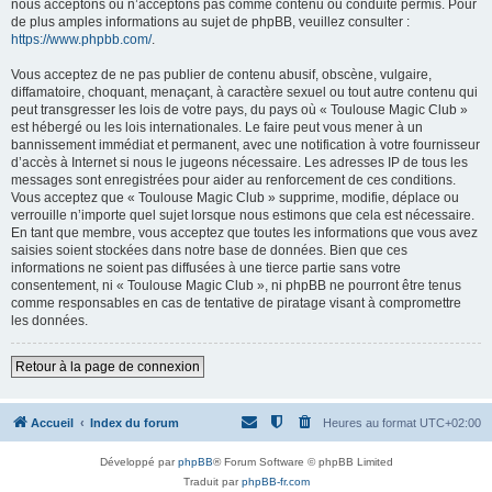
nous acceptons ou n’acceptons pas comme contenu ou conduite permis. Pour
de plus amples informations au sujet de phpBB, veuillez consulter :
https://www.phpbb.com/
.
Vous acceptez de ne pas publier de contenu abusif, obscène, vulgaire,
diffamatoire, choquant, menaçant, à caractère sexuel ou tout autre contenu qui
peut transgresser les lois de votre pays, du pays où « Toulouse Magic Club »
est hébergé ou les lois internationales. Le faire peut vous mener à un
bannissement immédiat et permanent, avec une notification à votre fournisseur
d’accès à Internet si nous le jugeons nécessaire. Les adresses IP de tous les
messages sont enregistrées pour aider au renforcement de ces conditions.
Vous acceptez que « Toulouse Magic Club » supprime, modifie, déplace ou
verrouille n’importe quel sujet lorsque nous estimons que cela est nécessaire.
En tant que membre, vous acceptez que toutes les informations que vous avez
saisies soient stockées dans notre base de données. Bien que ces
informations ne soient pas diffusées à une tierce partie sans votre
consentement, ni « Toulouse Magic Club », ni phpBB ne pourront être tenus
comme responsables en cas de tentative de piratage visant à compromettre
les données.
Retour à la page de connexion
Accueil
Index du forum
Heures au format
UTC+02:00
Développé par
phpBB
® Forum Software © phpBB Limited
Traduit par
phpBB-fr.com