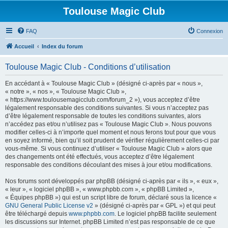
Toulouse Magic Club
FAQ
Connexion
Accueil
Index du forum
Toulouse Magic Club - Conditions d’utilisation
En accédant à « Toulouse Magic Club » (désigné ci-après par « nous »,
« notre », « nos », « Toulouse Magic Club »,
« https://www.toulousemagicclub.com/forum_2 »), vous acceptez d’être
légalement responsable des conditions suivantes. Si vous n’acceptez pas
d’être légalement responsable de toutes les conditions suivantes, alors
n’accédez pas et/ou n’utilisez pas « Toulouse Magic Club ». Nous pouvons
modifier celles-ci à n’importe quel moment et nous ferons tout pour que vous
en soyez informé, bien qu’il soit prudent de vérifier régulièrement celles-ci par
vous-même. Si vous continuez d’utiliser « Toulouse Magic Club » alors que
des changements ont été effectués, vous acceptez d’être légalement
responsable des conditions découlant des mises à jour et/ou modifications.
Nos forums sont développés par phpBB (désigné ci-après par « ils », « eux »,
« leur », « logiciel phpBB », « www.phpbb.com », « phpBB Limited »,
« Équipes phpBB ») qui est un script libre de forum, déclaré sous la licence «
GNU General Public License v2
» (désigné ci-après par « GPL ») et qui peut
être téléchargé depuis
www.phpbb.com
. Le logiciel phpBB facilite seulement
les discussions sur Internet. phpBB Limited n’est pas responsable de ce que