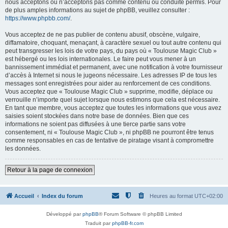
nous acceptons ou n’acceptons pas comme contenu ou conduite permis. Pour
de plus amples informations au sujet de phpBB, veuillez consulter :
https://www.phpbb.com/
.
Vous acceptez de ne pas publier de contenu abusif, obscène, vulgaire,
diffamatoire, choquant, menaçant, à caractère sexuel ou tout autre contenu qui
peut transgresser les lois de votre pays, du pays où « Toulouse Magic Club »
est hébergé ou les lois internationales. Le faire peut vous mener à un
bannissement immédiat et permanent, avec une notification à votre fournisseur
d’accès à Internet si nous le jugeons nécessaire. Les adresses IP de tous les
messages sont enregistrées pour aider au renforcement de ces conditions.
Vous acceptez que « Toulouse Magic Club » supprime, modifie, déplace ou
verrouille n’importe quel sujet lorsque nous estimons que cela est nécessaire.
En tant que membre, vous acceptez que toutes les informations que vous avez
saisies soient stockées dans notre base de données. Bien que ces
informations ne soient pas diffusées à une tierce partie sans votre
consentement, ni « Toulouse Magic Club », ni phpBB ne pourront être tenus
comme responsables en cas de tentative de piratage visant à compromettre
les données.
Retour à la page de connexion
Accueil
Index du forum
Heures au format
UTC+02:00
Développé par
phpBB
® Forum Software © phpBB Limited
Traduit par
phpBB-fr.com