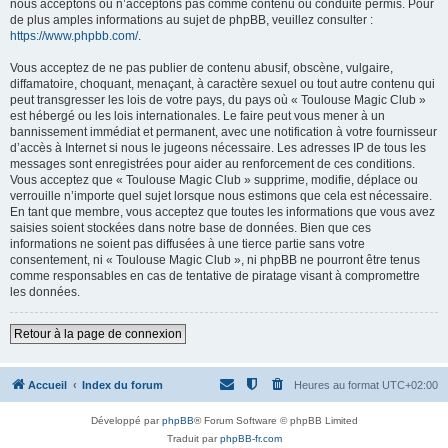
nous acceptons ou n’acceptons pas comme contenu ou conduite permis. Pour
de plus amples informations au sujet de phpBB, veuillez consulter :
https://www.phpbb.com/
.
Vous acceptez de ne pas publier de contenu abusif, obscène, vulgaire,
diffamatoire, choquant, menaçant, à caractère sexuel ou tout autre contenu qui
peut transgresser les lois de votre pays, du pays où « Toulouse Magic Club »
est hébergé ou les lois internationales. Le faire peut vous mener à un
bannissement immédiat et permanent, avec une notification à votre fournisseur
d’accès à Internet si nous le jugeons nécessaire. Les adresses IP de tous les
messages sont enregistrées pour aider au renforcement de ces conditions.
Vous acceptez que « Toulouse Magic Club » supprime, modifie, déplace ou
verrouille n’importe quel sujet lorsque nous estimons que cela est nécessaire.
En tant que membre, vous acceptez que toutes les informations que vous avez
saisies soient stockées dans notre base de données. Bien que ces
informations ne soient pas diffusées à une tierce partie sans votre
consentement, ni « Toulouse Magic Club », ni phpBB ne pourront être tenus
comme responsables en cas de tentative de piratage visant à compromettre
les données.
Retour à la page de connexion
Accueil
Index du forum
Heures au format
UTC+02:00
Développé par
phpBB
® Forum Software © phpBB Limited
Traduit par
phpBB-fr.com