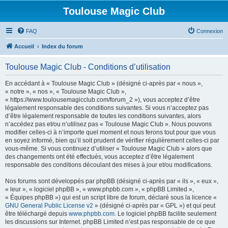
Toulouse Magic Club
FAQ
Connexion
Accueil
Index du forum
Toulouse Magic Club - Conditions d’utilisation
En accédant à « Toulouse Magic Club » (désigné ci-après par « nous »,
« notre », « nos », « Toulouse Magic Club »,
« https://www.toulousemagicclub.com/forum_2 »), vous acceptez d’être
légalement responsable des conditions suivantes. Si vous n’acceptez pas
d’être légalement responsable de toutes les conditions suivantes, alors
n’accédez pas et/ou n’utilisez pas « Toulouse Magic Club ». Nous pouvons
modifier celles-ci à n’importe quel moment et nous ferons tout pour que vous
en soyez informé, bien qu’il soit prudent de vérifier régulièrement celles-ci par
vous-même. Si vous continuez d’utiliser « Toulouse Magic Club » alors que
des changements ont été effectués, vous acceptez d’être légalement
responsable des conditions découlant des mises à jour et/ou modifications.
Nos forums sont développés par phpBB (désigné ci-après par « ils », « eux »,
« leur », « logiciel phpBB », « www.phpbb.com », « phpBB Limited »,
« Équipes phpBB ») qui est un script libre de forum, déclaré sous la licence «
GNU General Public License v2
» (désigné ci-après par « GPL ») et qui peut
être téléchargé depuis
www.phpbb.com
. Le logiciel phpBB facilite seulement
les discussions sur Internet. phpBB Limited n’est pas responsable de ce que