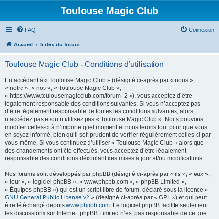
Toulouse Magic Club
FAQ
Connexion
Accueil
Index du forum
Toulouse Magic Club - Conditions d’utilisation
En accédant à « Toulouse Magic Club » (désigné ci-après par « nous »,
« notre », « nos », « Toulouse Magic Club »,
« https://www.toulousemagicclub.com/forum_2 »), vous acceptez d’être
légalement responsable des conditions suivantes. Si vous n’acceptez pas
d’être légalement responsable de toutes les conditions suivantes, alors
n’accédez pas et/ou n’utilisez pas « Toulouse Magic Club ». Nous pouvons
modifier celles-ci à n’importe quel moment et nous ferons tout pour que vous
en soyez informé, bien qu’il soit prudent de vérifier régulièrement celles-ci par
vous-même. Si vous continuez d’utiliser « Toulouse Magic Club » alors que
des changements ont été effectués, vous acceptez d’être légalement
responsable des conditions découlant des mises à jour et/ou modifications.
Nos forums sont développés par phpBB (désigné ci-après par « ils », « eux »,
« leur », « logiciel phpBB », « www.phpbb.com », « phpBB Limited »,
« Équipes phpBB ») qui est un script libre de forum, déclaré sous la licence «
GNU General Public License v2
» (désigné ci-après par « GPL ») et qui peut
être téléchargé depuis
www.phpbb.com
. Le logiciel phpBB facilite seulement
les discussions sur Internet. phpBB Limited n’est pas responsable de ce que