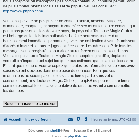
nous acceptons ou n’acceptons pas comme contenu ou conduite permis. Pour
de plus amples informations au sujet de phpBB, veuillez consulter :
https://www.phpbb.com/
.
Vous acceptez de ne pas publier de contenu abusif, obscène, vulgaire,
diffamatoire, choquant, menaçant, à caractère sexuel ou tout autre contenu qui
peut transgresser les lois de votre pays, du pays où « Toulouse Magic Club »
est hébergé ou les lois internationales. Le faire peut vous mener à un
bannissement immédiat et permanent, avec une notification à votre fournisseur
d’accès à Internet si nous le jugeons nécessaire. Les adresses IP de tous les
messages sont enregistrées pour aider au renforcement de ces conditions.
Vous acceptez que « Toulouse Magic Club » supprime, modifie, déplace ou
verrouille n’importe quel sujet lorsque nous estimons que cela est nécessaire.
En tant que membre, vous acceptez que toutes les informations que vous avez
saisies soient stockées dans notre base de données. Bien que ces
informations ne soient pas diffusées à une tierce partie sans votre
consentement, ni « Toulouse Magic Club », ni phpBB ne pourront être tenus
comme responsables en cas de tentative de piratage visant à compromettre
les données.
Retour à la page de connexion
Accueil
Index du forum
Heures au format
UTC+02:00
Développé par
phpBB
® Forum Software © phpBB Limited
Traduit par
phpBB-fr.com