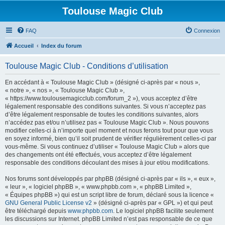
Toulouse Magic Club
FAQ
Connexion
Accueil
Index du forum
Toulouse Magic Club - Conditions d’utilisation
En accédant à « Toulouse Magic Club » (désigné ci-après par « nous »,
« notre », « nos », « Toulouse Magic Club »,
« https://www.toulousemagicclub.com/forum_2 »), vous acceptez d’être
légalement responsable des conditions suivantes. Si vous n’acceptez pas
d’être légalement responsable de toutes les conditions suivantes, alors
n’accédez pas et/ou n’utilisez pas « Toulouse Magic Club ». Nous pouvons
modifier celles-ci à n’importe quel moment et nous ferons tout pour que vous
en soyez informé, bien qu’il soit prudent de vérifier régulièrement celles-ci par
vous-même. Si vous continuez d’utiliser « Toulouse Magic Club » alors que
des changements ont été effectués, vous acceptez d’être légalement
responsable des conditions découlant des mises à jour et/ou modifications.
Nos forums sont développés par phpBB (désigné ci-après par « ils », « eux »,
« leur », « logiciel phpBB », « www.phpbb.com », « phpBB Limited »,
« Équipes phpBB ») qui est un script libre de forum, déclaré sous la licence «
GNU General Public License v2
» (désigné ci-après par « GPL ») et qui peut
être téléchargé depuis
www.phpbb.com
. Le logiciel phpBB facilite seulement
les discussions sur Internet. phpBB Limited n’est pas responsable de ce que