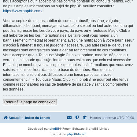
nous acceptons ou n’acceptons pas comme contenu ou conduite permis. Pour
de plus amples informations au sujet de phpBB, veuillez consulter :
https://www.phpbb.com/
.
Vous acceptez de ne pas publier de contenu abusif, obscène, vulgaire,
diffamatoire, choquant, menaçant, à caractère sexuel ou tout autre contenu qui
peut transgresser les lois de votre pays, du pays où « Toulouse Magic Club »
est hébergé ou les lois internationales. Le faire peut vous mener à un
bannissement immédiat et permanent, avec une notification à votre fournisseur
d’accès à Internet si nous le jugeons nécessaire. Les adresses IP de tous les
messages sont enregistrées pour aider au renforcement de ces conditions.
Vous acceptez que « Toulouse Magic Club » supprime, modifie, déplace ou
verrouille n’importe quel sujet lorsque nous estimons que cela est nécessaire.
En tant que membre, vous acceptez que toutes les informations que vous avez
saisies soient stockées dans notre base de données. Bien que ces
informations ne soient pas diffusées à une tierce partie sans votre
consentement, ni « Toulouse Magic Club », ni phpBB ne pourront être tenus
comme responsables en cas de tentative de piratage visant à compromettre
les données.
Retour à la page de connexion
Accueil
Index du forum
Heures au format
UTC+02:00
Développé par
phpBB
® Forum Software © phpBB Limited
Traduit par
phpBB-fr.com