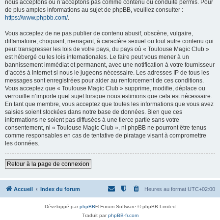
nous acceptons ou n’acceptons pas comme contenu ou conduite permis. Pour
de plus amples informations au sujet de phpBB, veuillez consulter :
https://www.phpbb.com/
.
Vous acceptez de ne pas publier de contenu abusif, obscène, vulgaire,
diffamatoire, choquant, menaçant, à caractère sexuel ou tout autre contenu qui
peut transgresser les lois de votre pays, du pays où « Toulouse Magic Club »
est hébergé ou les lois internationales. Le faire peut vous mener à un
bannissement immédiat et permanent, avec une notification à votre fournisseur
d’accès à Internet si nous le jugeons nécessaire. Les adresses IP de tous les
messages sont enregistrées pour aider au renforcement de ces conditions.
Vous acceptez que « Toulouse Magic Club » supprime, modifie, déplace ou
verrouille n’importe quel sujet lorsque nous estimons que cela est nécessaire.
En tant que membre, vous acceptez que toutes les informations que vous avez
saisies soient stockées dans notre base de données. Bien que ces
informations ne soient pas diffusées à une tierce partie sans votre
consentement, ni « Toulouse Magic Club », ni phpBB ne pourront être tenus
comme responsables en cas de tentative de piratage visant à compromettre
les données.
Retour à la page de connexion
Accueil
Index du forum
Heures au format
UTC+02:00
Développé par
phpBB
® Forum Software © phpBB Limited
Traduit par
phpBB-fr.com