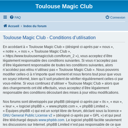
Toulouse Magic Club
FAQ
Connexion
Accueil
Index du forum
Toulouse Magic Club - Conditions d’utilisation
En accédant à « Toulouse Magic Club » (désigné ci-après par « nous »,
« notre », « nos », « Toulouse Magic Club »,
« https://www.toulousemagicclub.com/forum_2 »), vous acceptez d’être
légalement responsable des conditions suivantes. Si vous n’acceptez pas
d’être légalement responsable de toutes les conditions suivantes, alors
n’accédez pas et/ou n’utilisez pas « Toulouse Magic Club ». Nous pouvons
modifier celles-ci à n’importe quel moment et nous ferons tout pour que vous
en soyez informé, bien qu’il soit prudent de vérifier régulièrement celles-ci par
vous-même. Si vous continuez d’utiliser « Toulouse Magic Club » alors que
des changements ont été effectués, vous acceptez d’être légalement
responsable des conditions découlant des mises à jour et/ou modifications.
Nos forums sont développés par phpBB (désigné ci-après par « ils », « eux »,
« leur », « logiciel phpBB », « www.phpbb.com », « phpBB Limited »,
« Équipes phpBB ») qui est un script libre de forum, déclaré sous la licence «
GNU General Public License v2
» (désigné ci-après par « GPL ») et qui peut
être téléchargé depuis
www.phpbb.com
. Le logiciel phpBB facilite seulement
les discussions sur Internet. phpBB Limited n’est pas responsable de ce que