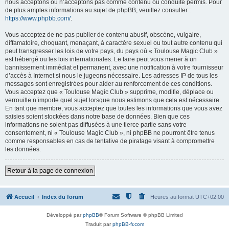
nous acceptons ou n’acceptons pas comme contenu ou conduite permis. Pour
de plus amples informations au sujet de phpBB, veuillez consulter :
https://www.phpbb.com/
.
Vous acceptez de ne pas publier de contenu abusif, obscène, vulgaire,
diffamatoire, choquant, menaçant, à caractère sexuel ou tout autre contenu qui
peut transgresser les lois de votre pays, du pays où « Toulouse Magic Club »
est hébergé ou les lois internationales. Le faire peut vous mener à un
bannissement immédiat et permanent, avec une notification à votre fournisseur
d’accès à Internet si nous le jugeons nécessaire. Les adresses IP de tous les
messages sont enregistrées pour aider au renforcement de ces conditions.
Vous acceptez que « Toulouse Magic Club » supprime, modifie, déplace ou
verrouille n’importe quel sujet lorsque nous estimons que cela est nécessaire.
En tant que membre, vous acceptez que toutes les informations que vous avez
saisies soient stockées dans notre base de données. Bien que ces
informations ne soient pas diffusées à une tierce partie sans votre
consentement, ni « Toulouse Magic Club », ni phpBB ne pourront être tenus
comme responsables en cas de tentative de piratage visant à compromettre
les données.
Retour à la page de connexion
Accueil
Index du forum
Heures au format
UTC+02:00
Développé par
phpBB
® Forum Software © phpBB Limited
Traduit par
phpBB-fr.com