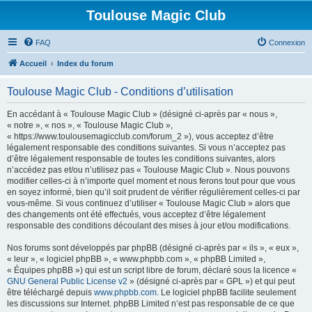
Toulouse Magic Club
FAQ
Connexion
Accueil
Index du forum
Toulouse Magic Club - Conditions d’utilisation
En accédant à « Toulouse Magic Club » (désigné ci-après par « nous »,
« notre », « nos », « Toulouse Magic Club »,
« https://www.toulousemagicclub.com/forum_2 »), vous acceptez d’être
légalement responsable des conditions suivantes. Si vous n’acceptez pas
d’être légalement responsable de toutes les conditions suivantes, alors
n’accédez pas et/ou n’utilisez pas « Toulouse Magic Club ». Nous pouvons
modifier celles-ci à n’importe quel moment et nous ferons tout pour que vous
en soyez informé, bien qu’il soit prudent de vérifier régulièrement celles-ci par
vous-même. Si vous continuez d’utiliser « Toulouse Magic Club » alors que
des changements ont été effectués, vous acceptez d’être légalement
responsable des conditions découlant des mises à jour et/ou modifications.
Nos forums sont développés par phpBB (désigné ci-après par « ils », « eux »,
« leur », « logiciel phpBB », « www.phpbb.com », « phpBB Limited »,
« Équipes phpBB ») qui est un script libre de forum, déclaré sous la licence «
GNU General Public License v2
» (désigné ci-après par « GPL ») et qui peut
être téléchargé depuis
www.phpbb.com
. Le logiciel phpBB facilite seulement
les discussions sur Internet. phpBB Limited n’est pas responsable de ce que