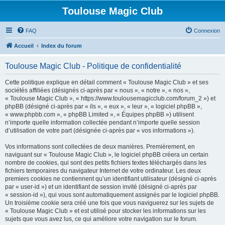
Toulouse Magic Club
FAQ
Connexion
Accueil
Index du forum
Toulouse Magic Club - Politique de confidentialité
Cette politique explique en détail comment « Toulouse Magic Club » et ses
sociétés affiliées (désignés ci-après par « nous », « notre », « nos »,
« Toulouse Magic Club », « https://www.toulousemagicclub.com/forum_2 ») et
phpBB (désigné ci-après par « ils », « eux », « leur », « logiciel phpBB »,
« www.phpbb.com », « phpBB Limited », « Équipes phpBB ») utilisent
n’importe quelle information collectée pendant n’importe quelle session
d’utilisation de votre part (désignée ci-après par « vos informations »).
Vos informations sont collectées de deux manières. Premièrement, en
naviguant sur « Toulouse Magic Club », le logiciel phpBB créera un certain
nombre de cookies, qui sont des petits fichiers textes téléchargés dans les
fichiers temporaires du navigateur Internet de votre ordinateur. Les deux
premiers cookies ne contiennent qu’un identifiant utilisateur (désigné ci-après
par « user-id ») et un identifiant de session invité (désigné ci-après par
« session-id »), qui vous sont automatiquement assignés par le logiciel phpBB.
Un troisième cookie sera créé une fois que vous naviguerez sur les sujets de
« Toulouse Magic Club » et est utilisé pour stocker les informations sur les
sujets que vous avez lus, ce qui améliore votre navigation sur le forum.