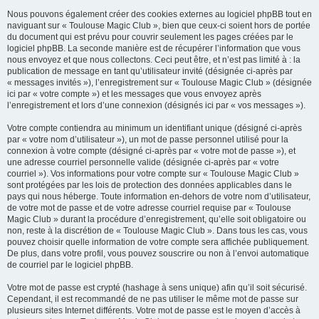
Nous pouvons également créer des cookies externes au logiciel phpBB tout en
naviguant sur « Toulouse Magic Club », bien que ceux-ci soient hors de portée
du document qui est prévu pour couvrir seulement les pages créées par le
logiciel phpBB. La seconde manière est de récupérer l’information que vous
nous envoyez et que nous collectons. Ceci peut être, et n’est pas limité à : la
publication de message en tant qu’utilisateur invité (désignée ci-après par
« messages invités »), l’enregistrement sur « Toulouse Magic Club » (désignée
ici par « votre compte ») et les messages que vous envoyez après
l’enregistrement et lors d’une connexion (désignés ici par « vos messages »).
Votre compte contiendra au minimum un identifiant unique (désigné ci-après
par « votre nom d’utilisateur »), un mot de passe personnel utilisé pour la
connexion à votre compte (désigné ci-après par « votre mot de passe »), et
une adresse courriel personnelle valide (désignée ci-après par « votre
courriel »). Vos informations pour votre compte sur « Toulouse Magic Club »
sont protégées par les lois de protection des données applicables dans le
pays qui nous héberge. Toute information en-dehors de votre nom d’utilisateur,
de votre mot de passe et de votre adresse courriel requise par « Toulouse
Magic Club » durant la procédure d’enregistrement, qu’elle soit obligatoire ou
non, reste à la discrétion de « Toulouse Magic Club ». Dans tous les cas, vous
pouvez choisir quelle information de votre compte sera affichée publiquement.
De plus, dans votre profil, vous pouvez souscrire ou non à l’envoi automatique
de courriel par le logiciel phpBB.
Votre mot de passe est crypté (hashage à sens unique) afin qu’il soit sécurisé.
Cependant, il est recommandé de ne pas utiliser le même mot de passe sur
plusieurs sites Internet différents. Votre mot de passe est le moyen d’accès à