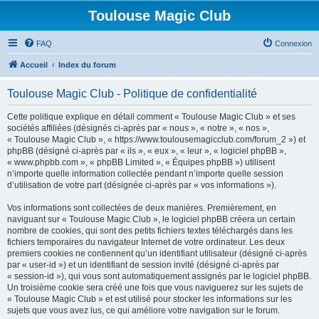
Toulouse Magic Club
FAQ
Connexion
Accueil
Index du forum
Toulouse Magic Club - Politique de confidentialité
Cette politique explique en détail comment « Toulouse Magic Club » et ses
sociétés affiliées (désignés ci-après par « nous », « notre », « nos »,
« Toulouse Magic Club », « https://www.toulousemagicclub.com/forum_2 ») et
phpBB (désigné ci-après par « ils », « eux », « leur », « logiciel phpBB »,
« www.phpbb.com », « phpBB Limited », « Équipes phpBB ») utilisent
n’importe quelle information collectée pendant n’importe quelle session
d’utilisation de votre part (désignée ci-après par « vos informations »).
Vos informations sont collectées de deux manières. Premièrement, en
naviguant sur « Toulouse Magic Club », le logiciel phpBB créera un certain
nombre de cookies, qui sont des petits fichiers textes téléchargés dans les
fichiers temporaires du navigateur Internet de votre ordinateur. Les deux
premiers cookies ne contiennent qu’un identifiant utilisateur (désigné ci-après
par « user-id ») et un identifiant de session invité (désigné ci-après par
« session-id »), qui vous sont automatiquement assignés par le logiciel phpBB.
Un troisième cookie sera créé une fois que vous naviguerez sur les sujets de
« Toulouse Magic Club » et est utilisé pour stocker les informations sur les
sujets que vous avez lus, ce qui améliore votre navigation sur le forum.