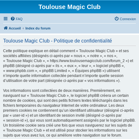
Toulouse Magic Club
FAQ
Connexion
Accueil
Index du forum
Toulouse Magic Club - Politique de confidentialité
Cette politique explique en détail comment « Toulouse Magic Club » et ses
sociétés affiliées (désignés ci-après par « nous », « notre », « nos »,
« Toulouse Magic Club », « https://www.toulousemagicclub.com/forum_2 ») et
phpBB (désigné ci-après par « ils », « eux », « leur », « logiciel phpBB »,
« www.phpbb.com », « phpBB Limited », « Équipes phpBB ») utilisent
n’importe quelle information collectée pendant n’importe quelle session
d’utilisation de votre part (désignée ci-après par « vos informations »).
Vos informations sont collectées de deux manières. Premièrement, en
naviguant sur « Toulouse Magic Club », le logiciel phpBB créera un certain
nombre de cookies, qui sont des petits fichiers textes téléchargés dans les
fichiers temporaires du navigateur Internet de votre ordinateur. Les deux
premiers cookies ne contiennent qu’un identifiant utilisateur (désigné ci-après
par « user-id ») et un identifiant de session invité (désigné ci-après par
« session-id »), qui vous sont automatiquement assignés par le logiciel phpBB.
Un troisième cookie sera créé une fois que vous naviguerez sur les sujets de
« Toulouse Magic Club » et est utilisé pour stocker les informations sur les
sujets que vous avez lus, ce qui améliore votre navigation sur le forum.