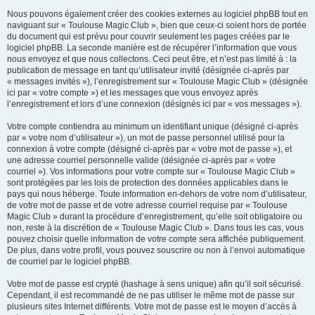
Nous pouvons également créer des cookies externes au logiciel phpBB tout en
naviguant sur « Toulouse Magic Club », bien que ceux-ci soient hors de portée
du document qui est prévu pour couvrir seulement les pages créées par le
logiciel phpBB. La seconde manière est de récupérer l’information que vous
nous envoyez et que nous collectons. Ceci peut être, et n’est pas limité à : la
publication de message en tant qu’utilisateur invité (désignée ci-après par
« messages invités »), l’enregistrement sur « Toulouse Magic Club » (désignée
ici par « votre compte ») et les messages que vous envoyez après
l’enregistrement et lors d’une connexion (désignés ici par « vos messages »).
Votre compte contiendra au minimum un identifiant unique (désigné ci-après
par « votre nom d’utilisateur »), un mot de passe personnel utilisé pour la
connexion à votre compte (désigné ci-après par « votre mot de passe »), et
une adresse courriel personnelle valide (désignée ci-après par « votre
courriel »). Vos informations pour votre compte sur « Toulouse Magic Club »
sont protégées par les lois de protection des données applicables dans le
pays qui nous héberge. Toute information en-dehors de votre nom d’utilisateur,
de votre mot de passe et de votre adresse courriel requise par « Toulouse
Magic Club » durant la procédure d’enregistrement, qu’elle soit obligatoire ou
non, reste à la discrétion de « Toulouse Magic Club ». Dans tous les cas, vous
pouvez choisir quelle information de votre compte sera affichée publiquement.
De plus, dans votre profil, vous pouvez souscrire ou non à l’envoi automatique
de courriel par le logiciel phpBB.
Votre mot de passe est crypté (hashage à sens unique) afin qu’il soit sécurisé.
Cependant, il est recommandé de ne pas utiliser le même mot de passe sur
plusieurs sites Internet différents. Votre mot de passe est le moyen d’accès à