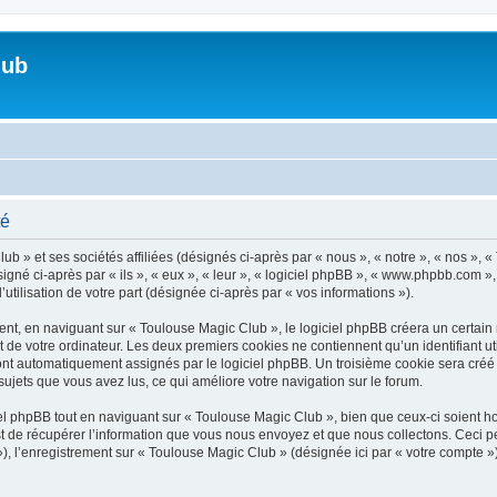
lub
té
b » et ses sociétés affiliées (désignés ci-après par « nous », « notre », « nos », 
né ci-après par « ils », « eux », « leur », « logiciel phpBB », « www.phpbb.com »,
utilisation de votre part (désignée ci-après par « vos informations »).
t, en naviguant sur « Toulouse Magic Club », le logiciel phpBB créera un certain n
 de votre ordinateur. Les deux premiers cookies ne contiennent qu’un identifiant util
 sont automatiquement assignés par le logiciel phpBB. Un troisième cookie sera créé
 sujets que vous avez lus, ce qui améliore votre navigation sur le forum.
 phpBB tout en naviguant sur « Toulouse Magic Club », bien que ceux-ci soient h
de récupérer l’information que vous nous envoyez et que nous collectons. Ceci peut 
 »), l’enregistrement sur « Toulouse Magic Club » (désignée ici par « votre compte