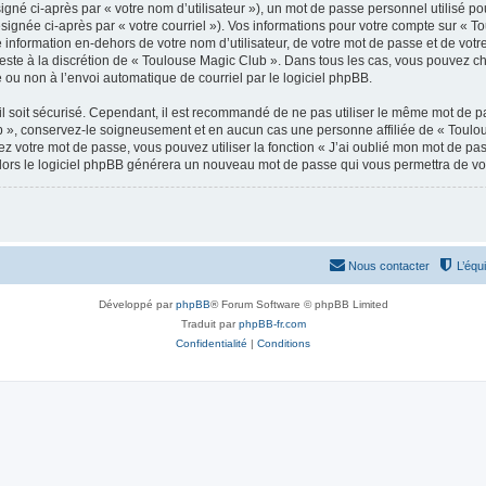
gné ci-après par « votre nom d’utilisateur »), un mot de passe personnel utilisé po
signée ci-après par « votre courriel »). Vos informations pour votre compte sur « T
nformation en-dehors de votre nom d’utilisateur, de votre mot de passe et de votr
 reste à la discrétion de « Toulouse Magic Club ». Dans tous les cas, vous pouvez ch
 ou non à l’envoi automatique de courriel par le logiciel phpBB.
l soit sécurisé. Cependant, il est recommandé de ne pas utiliser le même mot de pas
 », conservez-le soigneusement et en aucun cas une personne affiliée de « Toulou
 votre mot de passe, vous pouvez utiliser la fonction « J’ai oublié mon mot de pa
, alors le logiciel phpBB générera un nouveau mot de passe qui vous permettra de v
Nous contacter
L’équ
Développé par
phpBB
® Forum Software © phpBB Limited
Traduit par
phpBB-fr.com
Confidentialité
|
Conditions