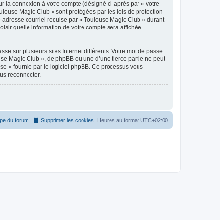
ur la connexion à votre compte (désigné ci-après par « votre
oulouse Magic Club » sont protégées par les lois de protection
e adresse courriel requise par « Toulouse Magic Club » durant
oisir quelle information de votre compte sera affichée
se sur plusieurs sites Internet différents. Votre mot de passe
se Magic Club », de phpBB ou une d’une tierce partie ne peut
sse » fournie par le logiciel phpBB. Ce processus vous
ous reconnecter.
ipe du forum
Supprimer les cookies
Heures au format
UTC+02:00