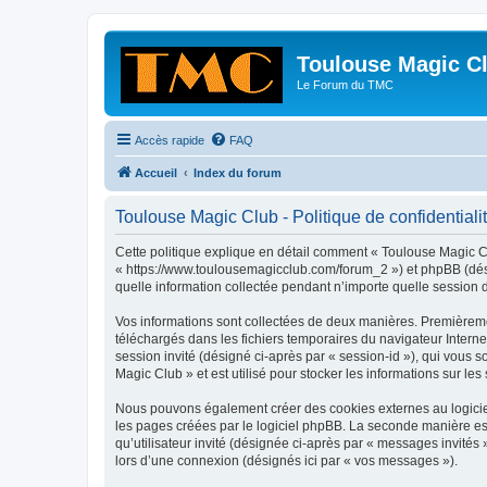
Toulouse Magic C
Le Forum du TMC
Accès rapide
FAQ
Accueil
Index du forum
Toulouse Magic Club - Politique de confidentiali
Cette politique explique en détail comment « Toulouse Magic Clu
« https://www.toulousemagicclub.com/forum_2 ») et phpBB (désig
quelle information collectée pendant n’importe quelle session d’
Vos informations sont collectées de deux manières. Premièremen
téléchargés dans les fichiers temporaires du navigateur Internet
session invité (désigné ci-après par « session-id »), qui vous
Magic Club » et est utilisé pour stocker les informations sur les
Nous pouvons également créer des cookies externes au logiciel
les pages créées par le logiciel phpBB. La seconde manière est 
qu’utilisateur invité (désignée ci-après par « messages invités
lors d’une connexion (désignés ici par « vos messages »).