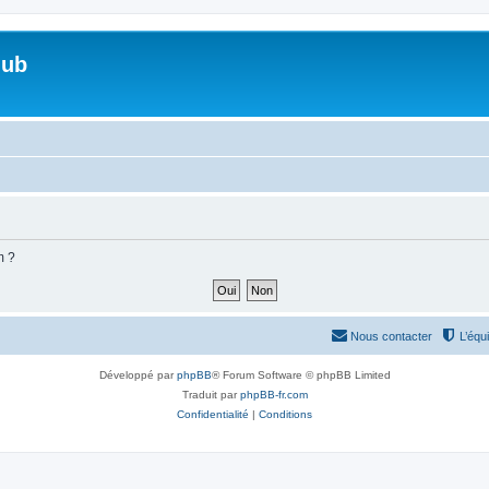
lub
m ?
Nous contacter
L’équ
Développé par
phpBB
® Forum Software © phpBB Limited
Traduit par
phpBB-fr.com
Confidentialité
|
Conditions