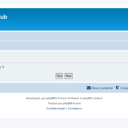
lub
m ?
Nous contacter
L’équ
Développé par
phpBB
® Forum Software © phpBB Limited
Traduit par
phpBB-fr.com
Confidentialité
|
Conditions