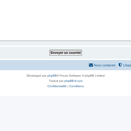
Nous contacter
L’équ
Développé par
phpBB
® Forum Software © phpBB Limited
Traduit par
phpBB-fr.com
Confidentialité
|
Conditions