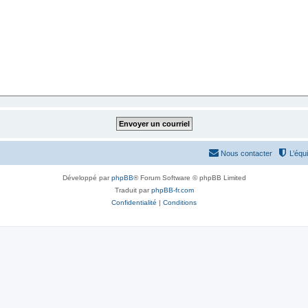
Nous contacter
L’équ
Développé par
phpBB
® Forum Software © phpBB Limited
Traduit par
phpBB-fr.com
Confidentialité
|
Conditions