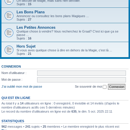
On discute de Magie, mais sans rien dévoiler.
Sujets :
15
Les Bons Plans
Annoncez ou consultez les bons plans Magiques ...
Sujets :
27
Les Petites Annonces
Quelque chose à vendre? Vous recherchez le Graal? C'est ici que ça se
passe ...
Sujets :
16
Hors Sujet
Si vous aves quelque chose à dire en dehors de la Magie, c'est là ...
Sujets :
21
CONNEXION
Nom d’utilisateur :
Mot de passe :
J’ai oublié mon mot de passe
Se souvenir de moi
QUI EST EN LIGNE
Au total il y a
14
utilisateurs en ligne : 0 enregistré, 0 invisible et 14 invités (d’après le
nombre d’utilisateurs actifs ces 5 dernières minutes)
Le record du nombre d’utilisateurs en ligne est de
635
, le dim. 5 oct. 2025 22:11
STATISTIQUES
962
messages •
241
sujets •
25
membres • Le membre enregistré le plus récent est