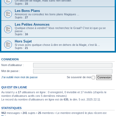
On discute de Magie, mais sans rien dévoiler.
Sujets :
15
Les Bons Plans
Annoncez ou consultez les bons plans Magiques ...
Sujets :
27
Les Petites Annonces
Quelque chose à vendre? Vous recherchez le Graal? C'est ici que ça se
passe ...
Sujets :
16
Hors Sujet
Si vous aves quelque chose à dire en dehors de la Magie, c'est là ...
Sujets :
21
CONNEXION
Nom d’utilisateur :
Mot de passe :
J’ai oublié mon mot de passe
Se souvenir de moi
QUI EST EN LIGNE
Au total il y a
17
utilisateurs en ligne : 0 enregistré, 0 invisible et 17 invités (d’après le
nombre d’utilisateurs actifs ces 5 dernières minutes)
Le record du nombre d’utilisateurs en ligne est de
635
, le dim. 5 oct. 2025 22:11
STATISTIQUES
962
messages •
241
sujets •
25
membres • Le membre enregistré le plus récent est