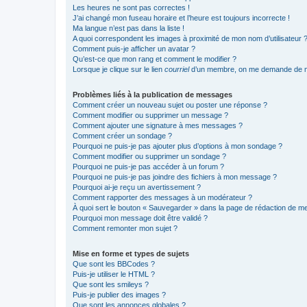
Les heures ne sont pas correctes !
J’ai changé mon fuseau horaire et l’heure est toujours incorrecte !
Ma langue n’est pas dans la liste !
A quoi correspondent les images à proximité de mon nom d’utilisateur 
Comment puis-je afficher un avatar ?
Qu’est-ce que mon rang et comment le modifier ?
Lorsque je clique sur le lien
courriel
d’un membre, on me demande de m
Problèmes liés à la publication de messages
Comment créer un nouveau sujet ou poster une réponse ?
Comment modifier ou supprimer un message ?
Comment ajouter une signature à mes messages ?
Comment créer un sondage ?
Pourquoi ne puis-je pas ajouter plus d’options à mon sondage ?
Comment modifier ou supprimer un sondage ?
Pourquoi ne puis-je pas accéder à un forum ?
Pourquoi ne puis-je pas joindre des fichiers à mon message ?
Pourquoi ai-je reçu un avertissement ?
Comment rapporter des messages à un modérateur ?
À quoi sert le bouton « Sauvegarder » dans la page de rédaction de 
Pourquoi mon message doit être validé ?
Comment remonter mon sujet ?
Mise en forme et types de sujets
Que sont les BBCodes ?
Puis-je utiliser le HTML ?
Que sont les smileys ?
Puis-je publier des images ?
Que sont les annonces globales ?