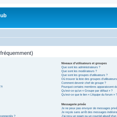
lub
s fréquemment)
Niveaux d’utilisateurs et groupes
Que sont les administrateurs ?
Que sont les modérateurs ?
Que sont les groupes d’utilisateurs ?
Où trouver la liste des groupes d’utilisateur
Comment devenir chef de groupe ?
 ?!
Pourquoi certains membres apparaissent dan
Qu’est-ce qu’un « Groupe par défaut » ?
Qu’est-ce que le lien « L’équipe du forum » 
Messagerie privée
Je ne peux pas envoyer de messages privé
Je reçois sans arrêt des messages indésira
 connectés ?
J’ai reçu un spam ou un courriel abusif d’u