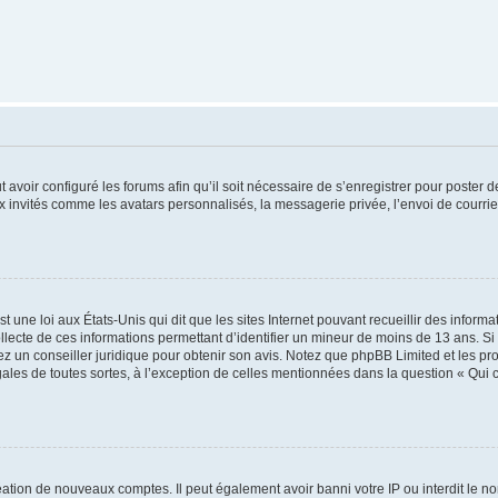
t avoir configuré les forums afin qu’il soit nécessaire de s’enregistrer pour poster
x invités comme les avatars personnalisés, la messagerie privée, l’envoi de courri
t une loi aux États-Unis qui dit que les sites Internet pouvant recueillir des infor
ollecte de ces informations permettant d’identifier un mineur de moins de 13 ans. S
tez un conseiller juridique pour obtenir son avis. Notez que phpBB Limited et les pr
gales de toutes sortes, à l’exception de celles mentionnées dans la question « Qui
réation de nouveaux comptes. Il peut également avoir banni votre IP ou interdit le no