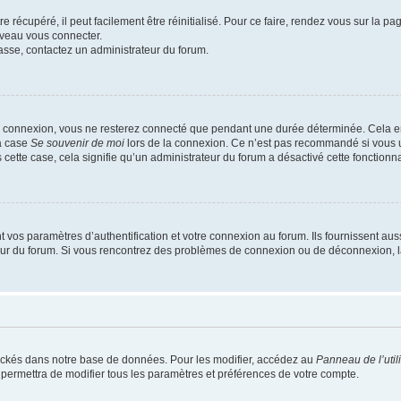
 récupéré, il peut facilement être réinitialisé. Pour ce faire, rendez vous sur la p
uveau vous connecter.
passe, contactez un administrateur du forum.
e connexion, vous ne resterez connecté que pendant une durée déterminée. Cela em
la case
Se souvenir de moi
lors de la connexion. Ce n’est pas recommandé si vous u
s cette case, cela signifie qu’un administrateur du forum a désactivé cette fonctionna
os paramètres d’authentification et votre connexion au forum. Ils fournissent aussi
teur du forum. Si vous rencontrez des problèmes de connexion ou de déconnexion, l
ockés dans notre base de données. Pour les modifier, accédez au
Panneau de l’util
 permettra de modifier tous les paramètres et préférences de votre compte.