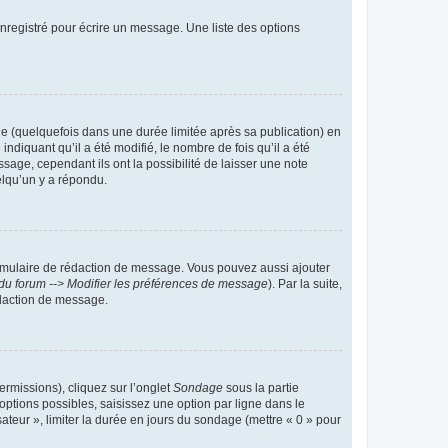
nregistré pour écrire un message. Une liste des options
 (quelquefois dans une durée limitée après sa publication) en
iquant qu’il a été modifié, le nombre de fois qu’il a été
sage, cependant ils ont la possibilité de laisser une note
elqu’un y a répondu.
rmulaire de rédaction de message. Vous pouvez aussi ajouter
du forum --> Modifier les préférences de message
). Par la suite,
daction de message.
ermissions), cliquez sur l’onglet
Sondage
sous la partie
ptions possibles, saisissez une option par ligne dans le
ateur », limiter la durée en jours du sondage (mettre « 0 » pour