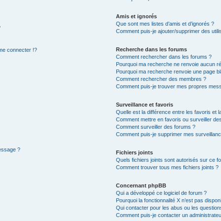
Amis et ignorés
Que sont mes listes d’amis et d’ignorés ?
?
Comment puis-je ajouter/supprimer des utilis
Recherche dans les forums
e connecter !?
Comment rechercher dans les forums ?
Pourquoi ma recherche ne renvoie aucun ré
Pourquoi ma recherche renvoie une page bl
Comment rechercher des membres ?
Comment puis-je trouver mes propres mess
Surveillance et favoris
Quelle est la différence entre les favoris et l
Comment mettre en favoris ou surveiller des
Comment surveiller des forums ?
Comment puis-je supprimer mes surveillanc
message ?
Fichiers joints
Quels fichiers joints sont autorisés sur ce f
Comment trouver tous mes fichiers joints ?
Concernant phpBB
Qui a développé ce logiciel de forum ?
Pourquoi la fonctionnalité X n’est pas dispon
Qui contacter pour les abus ou les questio
Comment puis-je contacter un administrateu