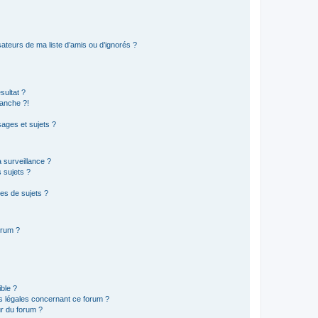
ateurs de ma liste d’amis ou d’ignorés ?
sultat ?
anche ?!
ages et sujets ?
a surveillance ?
 sujets ?
es de sujets ?
orum ?
ible ?
ns légales concernant ce forum ?
r du forum ?