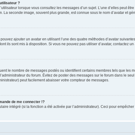
tilisateur ?
utilisateur lorsque vous consultez les messages d’un sujet. L’une d’elles peut êtr
rum. La seconde image, souvent plus grande, est connue sous le nom d’avatar et 
s pouvez ajouter un avatar en utilisant l’une des quatre méthodes d’avatar suivantes 
ont ils sont mis à disposition. Si vous ne pouvez pas utiliser d’avatar, contactez un
iquent le nombre de messages postés ou identifient certains membres tels que les 
ar l’administrateur du forum. Évitez de poster des messages sur le forum dans le seu
ministrateur) peut facilement abaisser votre compteur de messages.
mande de me connecter !?
re intégré (si la fonction a été activée par l’administrateur). Ceci pour empêcher l’u