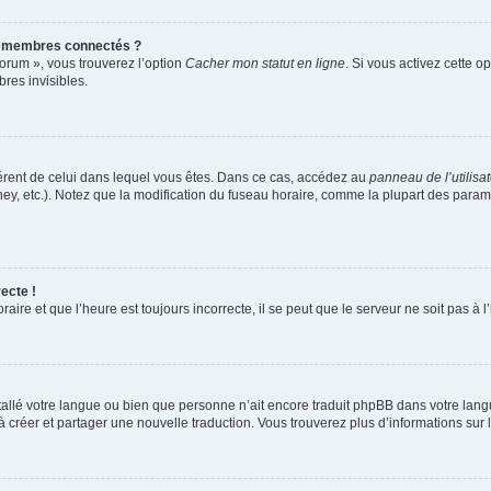
s membres connectés ?
forum », vous trouverez l’option
Cacher mon statut en ligne
. Si vous activez cette o
es invisibles.
ifférent de celui dans lequel vous êtes. Dans ce cas, accédez au
panneau de l’utilisa
ney, etc.). Notez que la modification du fuseau horaire, comme la plupart des para
ecte !
aire et que l’heure est toujours incorrecte, il se peut que le serveur ne soit pas à
installé votre langue ou bien que personne n’ait encore traduit phpBB dans votre l
s à créer et partager une nouvelle traduction. Vous trouverez plus d’informations sur l