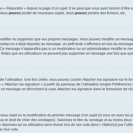
 « Répondre » depuis la page d’un sujet. Il se peut que vous ayez besoin d’être e
: Vous
pouvez
poster de nouveaux sujets, Vous
pouvez
joindre des fichiers, etc.
modifier ou supprimer que vos propres messages. Vous pouvez modifier un message
lqu’un a déjà répondu au message, un petit texte s’affichera en bas du message ind
n. Ce message n’apparaîtra pas si un modérateur ou un administrateur modifie le mes
ive. Notez que les utilisateurs ne peuvent pas supprimer un message une fois que qu
e l’utilisateur. Une fois créée, vous pouvez cocher
Attacher ma signature
sur le fo
 « Attacher ma signature » à partir du panneau de l’utilisateur (onglet
Préférences 
 à un message en décochant la case
Attacher ma signature
dans le formulaire de ré
ouveau sujet ou la modification du premier message d’un sujet (si vous en avez les p
 le droit de créer des sondages). Saisissez le titre du sondage et au moins deux o
onses qu’un utilisateur peut choisir lors de son vote dans « Option(s) par l’utilis
er leur vote.