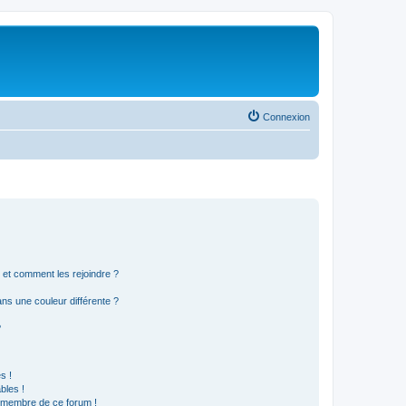
Connexion
s et comment les rejoindre ?
s une couleur différente ?
?
s !
bles !
n membre de ce forum !