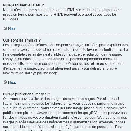
Puis-je utiliser le HTML ?
Non, il n’est pas possible de publier du HTML sur ce forum. La plupart des
mises en forme permises par le HTML peuvent être appliquées avec les
BBCodes.
Haut
Que sont les smileys ?
Les smileys, ou émoticônes, sont de petites images utilisées pour exprimer des
sentiments avec un code simple, exemple : :) signifie joyeux, :( signifie triste. La
liste complète des smileys est visible sur la page de rédaction de message.
Essayez toutefois de ne pas en abuser. Ils peuvent rapidement rendre un
message illisible et un modérateur peut décider de les retirer ou simplement
d’effacer le message. L’administrateur peut aussi avoir défini un nombre
maximum de smileys par message.
Haut
Puis-je publier des images ?
Oui, vous pouvez afficher des images dans vos messages. Par ailleurs, si
l’administrateur a autorisé les fichiers joints, vous pouvez charger une image
sur le forum. Autrement, vous devez lier une image placée sur un serveur Web
public, exemple : http://www.exemple.com/mon-image.gif. Vous ne pouvez pas
lier des images de votre ordinateur (sauf si c’est un serveur Web public) ni des
images placées derrière des mécanismes d’authentification, exemple : boîtes
aux lettres Hotmail ou Yahoo!, sites protégés par un mot de passe, etc. Pour