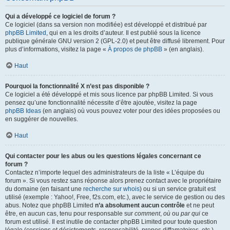
Qui a développé ce logiciel de forum ?
Ce logiciel (dans sa version non modifiée) est développé et distribué par
phpBB Limited
, qui en a les droits d’auteur. Il est publié sous la licence
publique générale GNU version 2 (GPL-2.0) et peut être diffusé librement. Pour
plus d’informations, visitez la page «
À propos de phpBB
» (en anglais).
Haut
Pourquoi la fonctionnalité X n’est pas disponible ?
Ce logiciel a été développé et mis sous licence par phpBB Limited. Si vous
pensez qu’une fonctionnalité nécessite d’être ajoutée, visitez la page
phpBB Ideas
(en anglais) où vous pouvez voter pour des idées proposées ou
en suggérer de nouvelles.
Haut
Qui contacter pour les abus ou les questions légales concernant ce
forum ?
Contactez n’importe lequel des administrateurs de la liste « L’équipe du
forum ». Si vous restez sans réponse alors prenez contact avec le propriétaire
du domaine (en faisant une
recherche sur whois
) ou si un service gratuit est
utilisé (exemple : Yahoo!, Free, f2s.com, etc.), avec le service de gestion ou des
abus. Notez que phpBB Limited
n’a absolument aucun contrôle
et ne peut
être, en aucun cas, tenu pour responsable sur
comment
,
où
ou
par qui
ce
forum est utilisé. Il est inutile de contacter phpBB Limited pour toute question