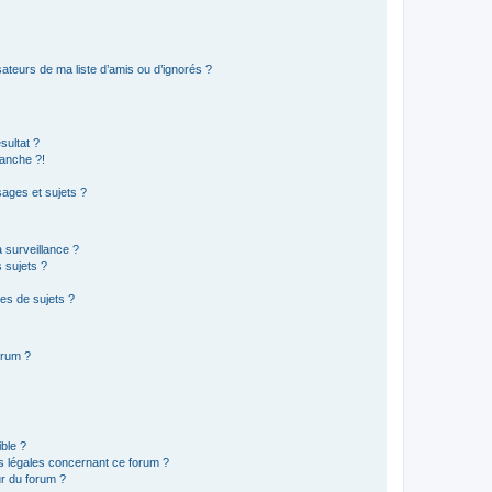
ateurs de ma liste d’amis ou d’ignorés ?
sultat ?
anche ?!
ages et sujets ?
a surveillance ?
 sujets ?
es de sujets ?
orum ?
ible ?
ns légales concernant ce forum ?
r du forum ?