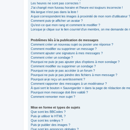
Les heures ne sont pas correctes !
J’ai changé mon fuseau horaire et l’heure est toujours incorrecte !
Ma langue n’est pas dans la liste !
A quoi correspondent les images à proximité de mon nom d’utilisateur 
Comment puis-je afficher un avatar ?
Qu’est-ce que mon rang et comment le modifier ?
Lorsque je clique sur le lien
courriel
d’un membre, on me demande de m
Problèmes liés à la publication de messages
Comment créer un nouveau sujet ou poster une réponse ?
Comment modifier ou supprimer un message ?
Comment ajouter une signature à mes messages ?
Comment créer un sondage ?
Pourquoi ne puis-je pas ajouter plus d’options à mon sondage ?
Comment modifier ou supprimer un sondage ?
Pourquoi ne puis-je pas accéder à un forum ?
Pourquoi ne puis-je pas joindre des fichiers à mon message ?
Pourquoi ai-je reçu un avertissement ?
Comment rapporter des messages à un modérateur ?
À quoi sert le bouton « Sauvegarder » dans la page de rédaction de 
Pourquoi mon message doit être validé ?
Comment remonter mon sujet ?
Mise en forme et types de sujets
Que sont les BBCodes ?
Puis-je utiliser le HTML ?
Que sont les smileys ?
Puis-je publier des images ?
Que sont les annonces globales ?