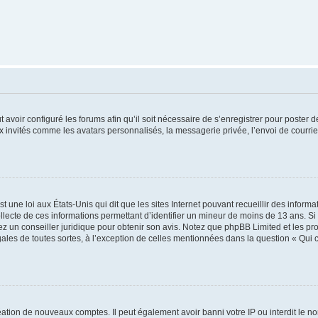
t avoir configuré les forums afin qu’il soit nécessaire de s’enregistrer pour poster
x invités comme les avatars personnalisés, la messagerie privée, l’envoi de courri
t une loi aux États-Unis qui dit que les sites Internet pouvant recueillir des infor
ollecte de ces informations permettant d’identifier un mineur de moins de 13 ans. S
tez un conseiller juridique pour obtenir son avis. Notez que phpBB Limited et les pr
gales de toutes sortes, à l’exception de celles mentionnées dans la question « Qui
réation de nouveaux comptes. Il peut également avoir banni votre IP ou interdit le no