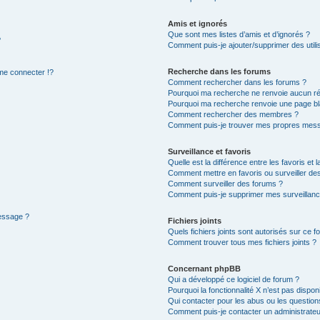
Amis et ignorés
Que sont mes listes d’amis et d’ignorés ?
?
Comment puis-je ajouter/supprimer des utilis
Recherche dans les forums
e connecter !?
Comment rechercher dans les forums ?
Pourquoi ma recherche ne renvoie aucun ré
Pourquoi ma recherche renvoie une page bl
Comment rechercher des membres ?
Comment puis-je trouver mes propres mess
Surveillance et favoris
Quelle est la différence entre les favoris et l
Comment mettre en favoris ou surveiller des
Comment surveiller des forums ?
Comment puis-je supprimer mes surveillanc
message ?
Fichiers joints
Quels fichiers joints sont autorisés sur ce f
Comment trouver tous mes fichiers joints ?
Concernant phpBB
Qui a développé ce logiciel de forum ?
Pourquoi la fonctionnalité X n’est pas dispon
Qui contacter pour les abus ou les questio
Comment puis-je contacter un administrateu