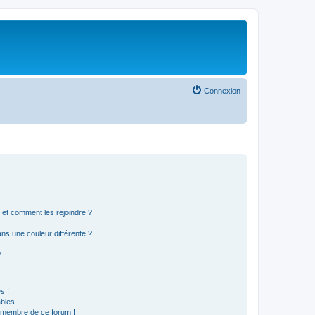
Connexion
s et comment les rejoindre ?
s une couleur différente ?
?
s !
bles !
n membre de ce forum !