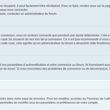
 récupéré, il peut facilement être réinitialisé. Pour ce faire, rendez vous sur la p
uveau vous connecter.
passe, contactez un administrateur du forum.
e connexion, vous ne resterez connecté que pendant une durée déterminée. Cela em
la case
Se souvenir de moi
lors de la connexion. Ce n’est pas recommandé si vous u
s cette case, cela signifie qu’un administrateur du forum a désactivé cette fonctionna
os paramètres d’authentification et votre connexion au forum. Ils fournissent aussi
teur du forum. Si vous rencontrez des problèmes de connexion ou de déconnexion, l
ockés dans notre base de données. Pour les modifier, accédez au
Panneau de l’util
 permettra de modifier tous les paramètres et préférences de votre compte.