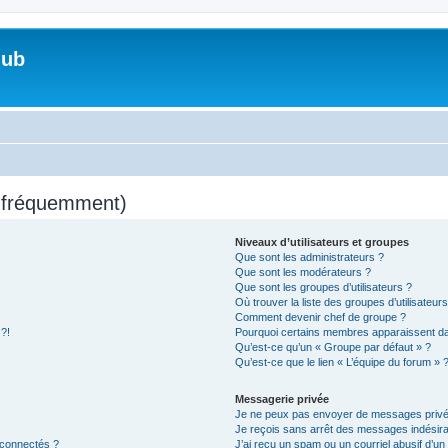
lub
s fréquemment)
Niveaux d’utilisateurs et groupes
Que sont les administrateurs ?
Que sont les modérateurs ?
Que sont les groupes d’utilisateurs ?
Où trouver la liste des groupes d’utilisateur
Comment devenir chef de groupe ?
 ?!
Pourquoi certains membres apparaissent dan
Qu’est-ce qu’un « Groupe par défaut » ?
Qu’est-ce que le lien « L’équipe du forum » 
Messagerie privée
Je ne peux pas envoyer de messages privé
Je reçois sans arrêt des messages indésira
 connectés ?
J’ai reçu un spam ou un courriel abusif d’u