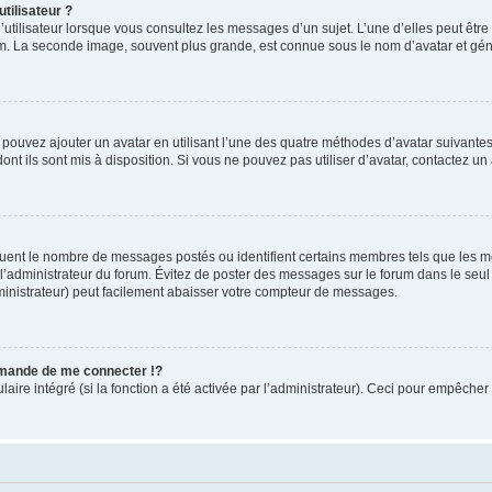
tilisateur ?
utilisateur lorsque vous consultez les messages d’un sujet. L’une d’elles peut êtr
rum. La seconde image, souvent plus grande, est connue sous le nom d’avatar et 
s pouvez ajouter un avatar en utilisant l’une des quatre méthodes d’avatar suivantes 
ont ils sont mis à disposition. Si vous ne pouvez pas utiliser d’avatar, contactez un
iquent le nombre de messages postés ou identifient certains membres tels que les 
ar l’administrateur du forum. Évitez de poster des messages sur le forum dans le seu
ministrateur) peut facilement abaisser votre compteur de messages.
mande de me connecter !?
re intégré (si la fonction a été activée par l’administrateur). Ceci pour empêcher l’u