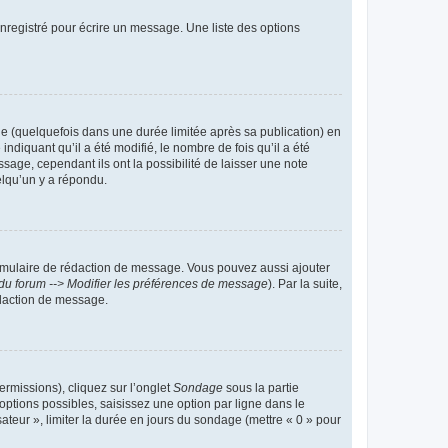
nregistré pour écrire un message. Une liste des options
 (quelquefois dans une durée limitée après sa publication) en
iquant qu’il a été modifié, le nombre de fois qu’il a été
sage, cependant ils ont la possibilité de laisser une note
elqu’un y a répondu.
rmulaire de rédaction de message. Vous pouvez aussi ajouter
du forum --> Modifier les préférences de message
). Par la suite,
daction de message.
ermissions), cliquez sur l’onglet
Sondage
sous la partie
ptions possibles, saisissez une option par ligne dans le
ateur », limiter la durée en jours du sondage (mettre « 0 » pour