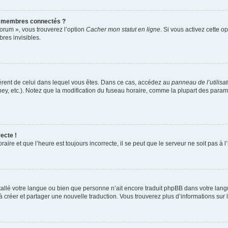
s membres connectés ?
forum », vous trouverez l’option
Cacher mon statut en ligne
. Si vous activez cette o
es invisibles.
ifférent de celui dans lequel vous êtes. Dans ce cas, accédez au
panneau de l’utilisa
ney, etc.). Notez que la modification du fuseau horaire, comme la plupart des para
ecte !
aire et que l’heure est toujours incorrecte, il se peut que le serveur ne soit pas à
installé votre langue ou bien que personne n’ait encore traduit phpBB dans votre l
s à créer et partager une nouvelle traduction. Vous trouverez plus d’informations sur l