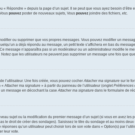
 « Répondre » depuis la page d’un sujet. Il se peut que vous ayez besoin d’être e
: Vous
pouvez
poster de nouveaux sujets, Vous
pouvez
joindre des fichiers, etc.
modifier ou supprimer que vos propres messages. Vous pouvez modifier un message
lqu’un a déjà répondu au message, un petit texte s’affichera en bas du message ind
n. Ce message n’apparaîtra pas si un modérateur ou un administrateur modifie le mes
ive. Notez que les utilisateurs ne peuvent pas supprimer un message une fois que qu
e l’utilisateur. Une fois créée, vous pouvez cocher
Attacher ma signature
sur le fo
 « Attacher ma signature » à partir du panneau de l’utilisateur (onglet
Préférences 
 à un message en décochant la case
Attacher ma signature
dans le formulaire de ré
ouveau sujet ou la modification du premier message d’un sujet (si vous en avez les p
 le droit de créer des sondages). Saisissez le titre du sondage et au moins deux o
onses qu’un utilisateur peut choisir lors de son vote dans « Option(s) par l’utilis
er leur vote.