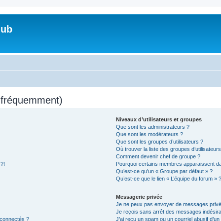
lub
s fréquemment)
Niveaux d’utilisateurs et groupes
Que sont les administrateurs ?
Que sont les modérateurs ?
Que sont les groupes d’utilisateurs ?
Où trouver la liste des groupes d’utilisateur
Comment devenir chef de groupe ?
 ?!
Pourquoi certains membres apparaissent dan
Qu’est-ce qu’un « Groupe par défaut » ?
Qu’est-ce que le lien « L’équipe du forum » 
Messagerie privée
Je ne peux pas envoyer de messages privé
Je reçois sans arrêt des messages indésira
 connectés ?
J’ai reçu un spam ou un courriel abusif d’u