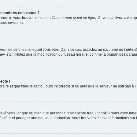
s membres connectés ?
forum », vous trouverez l’option
Cacher mon statut en ligne
. Si vous activez cette o
es invisibles.
ifférent de celui dans lequel vous êtes. Dans ce cas, accédez au
panneau de l’utilisa
ney, etc.). Notez que la modification du fuseau horaire, comme la plupart des para
ecte !
aire et que l’heure est toujours incorrecte, il se peut que le serveur ne soit pas à
installé votre langue ou bien que personne n’ait encore traduit phpBB dans votre l
s à créer et partager une nouvelle traduction. Vous trouverez plus d’informations sur l