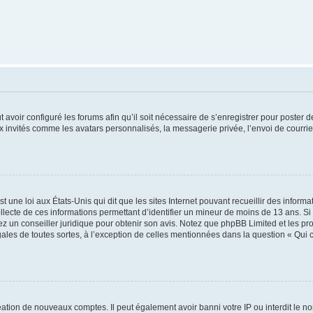
t avoir configuré les forums afin qu’il soit nécessaire de s’enregistrer pour poster
x invités comme les avatars personnalisés, la messagerie privée, l’envoi de courri
t une loi aux États-Unis qui dit que les sites Internet pouvant recueillir des infor
ollecte de ces informations permettant d’identifier un mineur de moins de 13 ans. S
tez un conseiller juridique pour obtenir son avis. Notez que phpBB Limited et les pr
gales de toutes sortes, à l’exception de celles mentionnées dans la question « Qui
réation de nouveaux comptes. Il peut également avoir banni votre IP ou interdit le no