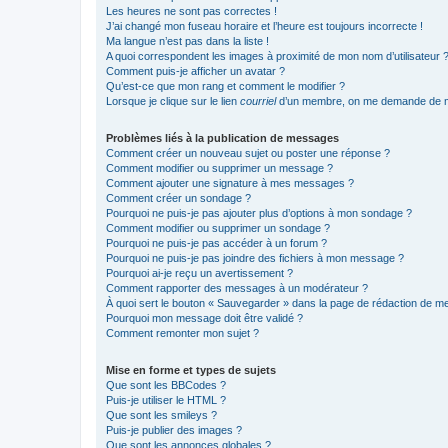
Les heures ne sont pas correctes !
J’ai changé mon fuseau horaire et l’heure est toujours incorrecte !
Ma langue n’est pas dans la liste !
A quoi correspondent les images à proximité de mon nom d’utilisateur 
Comment puis-je afficher un avatar ?
Qu’est-ce que mon rang et comment le modifier ?
Lorsque je clique sur le lien
courriel
d’un membre, on me demande de m
Problèmes liés à la publication de messages
Comment créer un nouveau sujet ou poster une réponse ?
Comment modifier ou supprimer un message ?
Comment ajouter une signature à mes messages ?
Comment créer un sondage ?
Pourquoi ne puis-je pas ajouter plus d’options à mon sondage ?
Comment modifier ou supprimer un sondage ?
Pourquoi ne puis-je pas accéder à un forum ?
Pourquoi ne puis-je pas joindre des fichiers à mon message ?
Pourquoi ai-je reçu un avertissement ?
Comment rapporter des messages à un modérateur ?
À quoi sert le bouton « Sauvegarder » dans la page de rédaction de 
Pourquoi mon message doit être validé ?
Comment remonter mon sujet ?
Mise en forme et types de sujets
Que sont les BBCodes ?
Puis-je utiliser le HTML ?
Que sont les smileys ?
Puis-je publier des images ?
Que sont les annonces globales ?