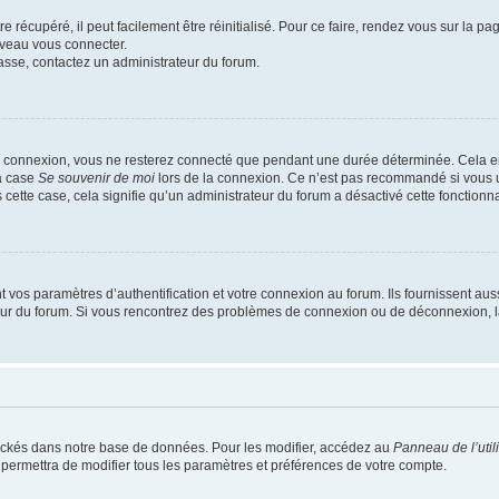
 récupéré, il peut facilement être réinitialisé. Pour ce faire, rendez vous sur la p
uveau vous connecter.
passe, contactez un administrateur du forum.
e connexion, vous ne resterez connecté que pendant une durée déterminée. Cela em
la case
Se souvenir de moi
lors de la connexion. Ce n’est pas recommandé si vous u
s cette case, cela signifie qu’un administrateur du forum a désactivé cette fonctionna
os paramètres d’authentification et votre connexion au forum. Ils fournissent aussi
teur du forum. Si vous rencontrez des problèmes de connexion ou de déconnexion, l
ockés dans notre base de données. Pour les modifier, accédez au
Panneau de l’util
 permettra de modifier tous les paramètres et préférences de votre compte.