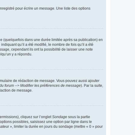
nregistré pour écrire un message. Une liste des options
 (quelquefois dans une durée limitée après sa publication) en
iquant qu’il a été modifié, le nombre de fois qu’il a été
sage, cependant ils ont la possibilité de laisser une note
elqu’un y a répondu.
rmulaire de rédaction de message. Vous pouvez aussi ajouter
du forum --> Modifier les préférences de message
). Par la suite,
daction de message.
ermissions), cliquez sur l’onglet
Sondage
sous la partie
ptions possibles, saisissez une option par ligne dans le
ateur », limiter la durée en jours du sondage (mettre « 0 » pour