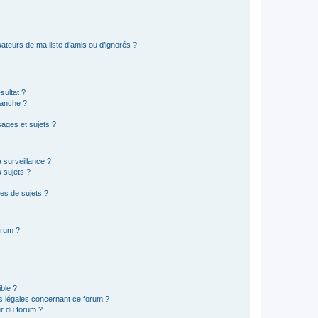
ateurs de ma liste d’amis ou d’ignorés ?
sultat ?
anche ?!
ages et sujets ?
a surveillance ?
 sujets ?
es de sujets ?
orum ?
ible ?
ns légales concernant ce forum ?
r du forum ?