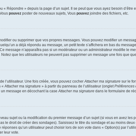
 « Répondre » depuis la page d’un sujet. Il se peut que vous ayez besoin d’être e
: Vous
pouvez
poster de nouveaux sujets, Vous
pouvez
joindre des fichiers, etc.
modifier ou supprimer que vos propres messages. Vous pouvez modifier un message
lqu’un a déjà répondu au message, un petit texte s’affichera en bas du message ind
n. Ce message n’apparaîtra pas si un modérateur ou un administrateur modifie le mes
ive. Notez que les utilisateurs ne peuvent pas supprimer un message une fois que qu
e l’utilisateur. Une fois créée, vous pouvez cocher
Attacher ma signature
sur le fo
 « Attacher ma signature » à partir du panneau de l’utilisateur (onglet
Préférences 
 à un message en décochant la case
Attacher ma signature
dans le formulaire de ré
ouveau sujet ou la modification du premier message d’un sujet (si vous en avez les p
 le droit de créer des sondages). Saisissez le titre du sondage et au moins deux o
onses qu’un utilisateur peut choisir lors de son vote dans « Option(s) par l’utilis
er leur vote.