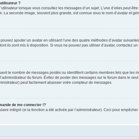
tilisateur ?
utilisateur lorsque vous consultez les messages d’un sujet. L’une d’elles peut êtr
rum. La seconde image, souvent plus grande, est connue sous le nom d’avatar et 
s pouvez ajouter un avatar en utilisant l’une des quatre méthodes d’avatar suivantes 
ont ils sont mis à disposition. Si vous ne pouvez pas utiliser d’avatar, contactez un
iquent le nombre de messages postés ou identifient certains membres tels que les 
ar l’administrateur du forum. Évitez de poster des messages sur le forum dans le seu
ministrateur) peut facilement abaisser votre compteur de messages.
mande de me connecter !?
re intégré (si la fonction a été activée par l’administrateur). Ceci pour empêcher l’u