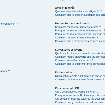
Amis et ignorés
Que sont mes listes d’amis et d’ignorés ?
?
Comment puis-je ajouter/supprimer des utilis
Recherche dans les forums
e connecter !?
Comment rechercher dans les forums ?
Pourquoi ma recherche ne renvoie aucun ré
Pourquoi ma recherche renvoie une page bl
Comment rechercher des membres ?
Comment puis-je trouver mes propres mess
Surveillance et favoris
Quelle est la différence entre les favoris et l
Comment mettre en favoris ou surveiller des
Comment surveiller des forums ?
Comment puis-je supprimer mes surveillanc
message ?
Fichiers joints
Quels fichiers joints sont autorisés sur ce f
Comment trouver tous mes fichiers joints ?
Concernant phpBB
Qui a développé ce logiciel de forum ?
Pourquoi la fonctionnalité X n’est pas dispon
Qui contacter pour les abus ou les questio
Comment puis-je contacter un administrateu