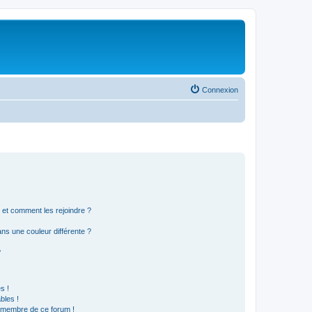
Connexion
s et comment les rejoindre ?
s une couleur différente ?
?
s !
bles !
n membre de ce forum !