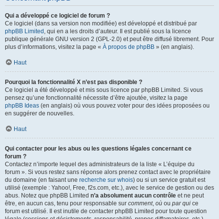
Qui a développé ce logiciel de forum ?
Ce logiciel (dans sa version non modifiée) est développé et distribué par
phpBB Limited
, qui en a les droits d’auteur. Il est publié sous la licence
publique générale GNU version 2 (GPL-2.0) et peut être diffusé librement. Pour
plus d’informations, visitez la page «
À propos de phpBB
» (en anglais).
Haut
Pourquoi la fonctionnalité X n’est pas disponible ?
Ce logiciel a été développé et mis sous licence par phpBB Limited. Si vous
pensez qu’une fonctionnalité nécessite d’être ajoutée, visitez la page
phpBB Ideas
(en anglais) où vous pouvez voter pour des idées proposées ou
en suggérer de nouvelles.
Haut
Qui contacter pour les abus ou les questions légales concernant ce
forum ?
Contactez n’importe lequel des administrateurs de la liste « L’équipe du
forum ». Si vous restez sans réponse alors prenez contact avec le propriétaire
du domaine (en faisant une
recherche sur whois
) ou si un service gratuit est
utilisé (exemple : Yahoo!, Free, f2s.com, etc.), avec le service de gestion ou des
abus. Notez que phpBB Limited
n’a absolument aucun contrôle
et ne peut
être, en aucun cas, tenu pour responsable sur
comment
,
où
ou
par qui
ce
forum est utilisé. Il est inutile de contacter phpBB Limited pour toute question