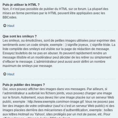
Puis-je utiliser le HTML ?
Non, il n’est pas possible de publier du HTML sur ce forum. La plupart des
mises en forme permises par le HTML peuvent être appliquées avec les
BBCodes.
Haut
Que sont les smileys ?
Les smileys, ou émoticônes, sont de petites images utilisées pour exprimer des
sentiments avec un code simple, exemple : :) signifie joyeux, :( signifie triste. La
liste complète des smileys est visible sur la page de rédaction de message.
Essayez toutefois de ne pas en abuser. Ils peuvent rapidement rendre un
message illisible et un modérateur peut décider de les retirer ou simplement
d’effacer le message. L’administrateur peut aussi avoir défini un nombre
maximum de smileys par message.
Haut
Puis-je publier des images ?
Oui, vous pouvez afficher des images dans vos messages. Par ailleurs, si
l’administrateur a autorisé les fichiers joints, vous pouvez charger une image
sur le forum. Autrement, vous devez lier une image placée sur un serveur Web
public, exemple : http://www.exemple.com/mon-image.gif. Vous ne pouvez pas
lier des images de votre ordinateur (sauf si c’est un serveur Web public) ni des
images placées derrière des mécanismes d’authentification, exemple : boîtes
aux lettres Hotmail ou Yahoo!, sites protégés par un mot de passe, etc. Pour