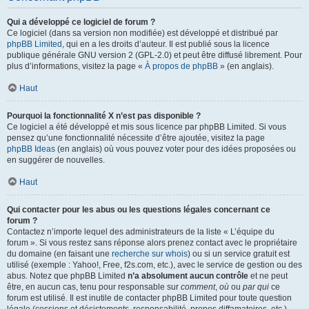
Qui a développé ce logiciel de forum ?
Ce logiciel (dans sa version non modifiée) est développé et distribué par
phpBB Limited
, qui en a les droits d’auteur. Il est publié sous la licence
publique générale GNU version 2 (GPL-2.0) et peut être diffusé librement. Pour
plus d’informations, visitez la page «
À propos de phpBB
» (en anglais).
Haut
Pourquoi la fonctionnalité X n’est pas disponible ?
Ce logiciel a été développé et mis sous licence par phpBB Limited. Si vous
pensez qu’une fonctionnalité nécessite d’être ajoutée, visitez la page
phpBB Ideas
(en anglais) où vous pouvez voter pour des idées proposées ou
en suggérer de nouvelles.
Haut
Qui contacter pour les abus ou les questions légales concernant ce
forum ?
Contactez n’importe lequel des administrateurs de la liste « L’équipe du
forum ». Si vous restez sans réponse alors prenez contact avec le propriétaire
du domaine (en faisant une
recherche sur whois
) ou si un service gratuit est
utilisé (exemple : Yahoo!, Free, f2s.com, etc.), avec le service de gestion ou des
abus. Notez que phpBB Limited
n’a absolument aucun contrôle
et ne peut
être, en aucun cas, tenu pour responsable sur
comment
,
où
ou
par qui
ce
forum est utilisé. Il est inutile de contacter phpBB Limited pour toute question