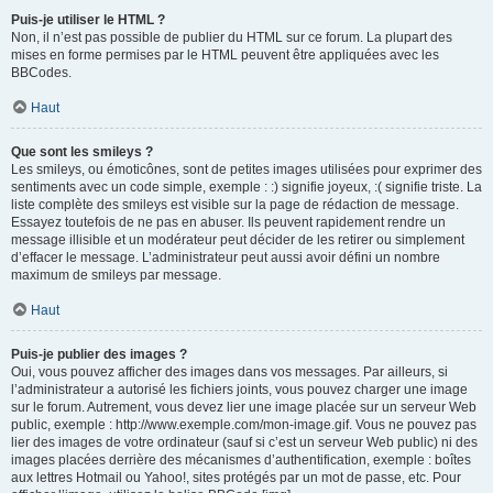
Puis-je utiliser le HTML ?
Non, il n’est pas possible de publier du HTML sur ce forum. La plupart des
mises en forme permises par le HTML peuvent être appliquées avec les
BBCodes.
Haut
Que sont les smileys ?
Les smileys, ou émoticônes, sont de petites images utilisées pour exprimer des
sentiments avec un code simple, exemple : :) signifie joyeux, :( signifie triste. La
liste complète des smileys est visible sur la page de rédaction de message.
Essayez toutefois de ne pas en abuser. Ils peuvent rapidement rendre un
message illisible et un modérateur peut décider de les retirer ou simplement
d’effacer le message. L’administrateur peut aussi avoir défini un nombre
maximum de smileys par message.
Haut
Puis-je publier des images ?
Oui, vous pouvez afficher des images dans vos messages. Par ailleurs, si
l’administrateur a autorisé les fichiers joints, vous pouvez charger une image
sur le forum. Autrement, vous devez lier une image placée sur un serveur Web
public, exemple : http://www.exemple.com/mon-image.gif. Vous ne pouvez pas
lier des images de votre ordinateur (sauf si c’est un serveur Web public) ni des
images placées derrière des mécanismes d’authentification, exemple : boîtes
aux lettres Hotmail ou Yahoo!, sites protégés par un mot de passe, etc. Pour