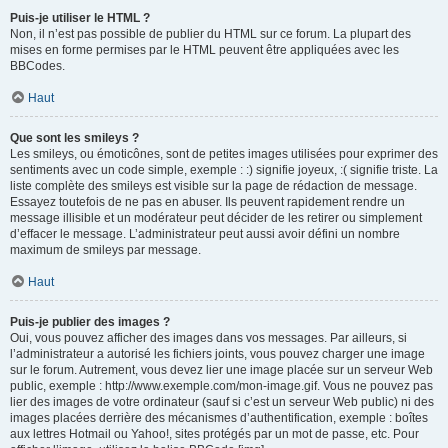
Puis-je utiliser le HTML ?
Non, il n’est pas possible de publier du HTML sur ce forum. La plupart des
mises en forme permises par le HTML peuvent être appliquées avec les
BBCodes.
Haut
Que sont les smileys ?
Les smileys, ou émoticônes, sont de petites images utilisées pour exprimer des
sentiments avec un code simple, exemple : :) signifie joyeux, :( signifie triste. La
liste complète des smileys est visible sur la page de rédaction de message.
Essayez toutefois de ne pas en abuser. Ils peuvent rapidement rendre un
message illisible et un modérateur peut décider de les retirer ou simplement
d’effacer le message. L’administrateur peut aussi avoir défini un nombre
maximum de smileys par message.
Haut
Puis-je publier des images ?
Oui, vous pouvez afficher des images dans vos messages. Par ailleurs, si
l’administrateur a autorisé les fichiers joints, vous pouvez charger une image
sur le forum. Autrement, vous devez lier une image placée sur un serveur Web
public, exemple : http://www.exemple.com/mon-image.gif. Vous ne pouvez pas
lier des images de votre ordinateur (sauf si c’est un serveur Web public) ni des
images placées derrière des mécanismes d’authentification, exemple : boîtes
aux lettres Hotmail ou Yahoo!, sites protégés par un mot de passe, etc. Pour