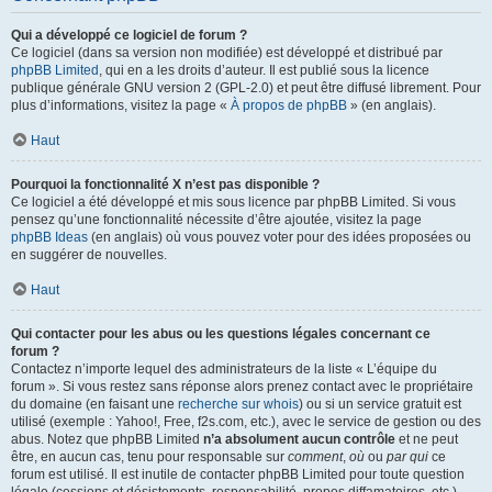
Qui a développé ce logiciel de forum ?
Ce logiciel (dans sa version non modifiée) est développé et distribué par
phpBB Limited
, qui en a les droits d’auteur. Il est publié sous la licence
publique générale GNU version 2 (GPL-2.0) et peut être diffusé librement. Pour
plus d’informations, visitez la page «
À propos de phpBB
» (en anglais).
Haut
Pourquoi la fonctionnalité X n’est pas disponible ?
Ce logiciel a été développé et mis sous licence par phpBB Limited. Si vous
pensez qu’une fonctionnalité nécessite d’être ajoutée, visitez la page
phpBB Ideas
(en anglais) où vous pouvez voter pour des idées proposées ou
en suggérer de nouvelles.
Haut
Qui contacter pour les abus ou les questions légales concernant ce
forum ?
Contactez n’importe lequel des administrateurs de la liste « L’équipe du
forum ». Si vous restez sans réponse alors prenez contact avec le propriétaire
du domaine (en faisant une
recherche sur whois
) ou si un service gratuit est
utilisé (exemple : Yahoo!, Free, f2s.com, etc.), avec le service de gestion ou des
abus. Notez que phpBB Limited
n’a absolument aucun contrôle
et ne peut
être, en aucun cas, tenu pour responsable sur
comment
,
où
ou
par qui
ce
forum est utilisé. Il est inutile de contacter phpBB Limited pour toute question