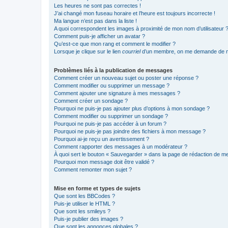
Les heures ne sont pas correctes !
J’ai changé mon fuseau horaire et l’heure est toujours incorrecte !
Ma langue n’est pas dans la liste !
A quoi correspondent les images à proximité de mon nom d’utilisateur 
Comment puis-je afficher un avatar ?
Qu’est-ce que mon rang et comment le modifier ?
Lorsque je clique sur le lien
courriel
d’un membre, on me demande de m
Problèmes liés à la publication de messages
Comment créer un nouveau sujet ou poster une réponse ?
Comment modifier ou supprimer un message ?
Comment ajouter une signature à mes messages ?
Comment créer un sondage ?
Pourquoi ne puis-je pas ajouter plus d’options à mon sondage ?
Comment modifier ou supprimer un sondage ?
Pourquoi ne puis-je pas accéder à un forum ?
Pourquoi ne puis-je pas joindre des fichiers à mon message ?
Pourquoi ai-je reçu un avertissement ?
Comment rapporter des messages à un modérateur ?
À quoi sert le bouton « Sauvegarder » dans la page de rédaction de 
Pourquoi mon message doit être validé ?
Comment remonter mon sujet ?
Mise en forme et types de sujets
Que sont les BBCodes ?
Puis-je utiliser le HTML ?
Que sont les smileys ?
Puis-je publier des images ?
Que sont les annonces globales ?