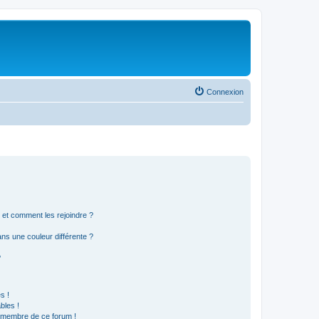
Connexion
s et comment les rejoindre ?
s une couleur différente ?
?
s !
bles !
n membre de ce forum !