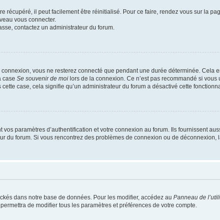
 récupéré, il peut facilement être réinitialisé. Pour ce faire, rendez vous sur la p
uveau vous connecter.
passe, contactez un administrateur du forum.
e connexion, vous ne resterez connecté que pendant une durée déterminée. Cela em
la case
Se souvenir de moi
lors de la connexion. Ce n’est pas recommandé si vous u
s cette case, cela signifie qu’un administrateur du forum a désactivé cette fonctionna
os paramètres d’authentification et votre connexion au forum. Ils fournissent aussi
teur du forum. Si vous rencontrez des problèmes de connexion ou de déconnexion, l
ockés dans notre base de données. Pour les modifier, accédez au
Panneau de l’util
 permettra de modifier tous les paramètres et préférences de votre compte.