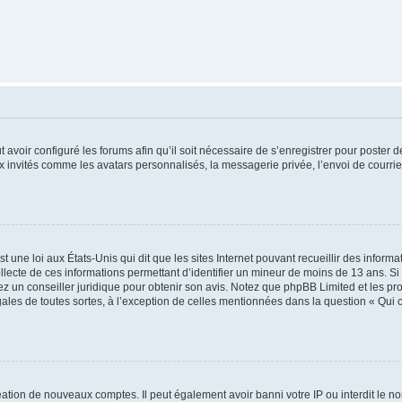
t avoir configuré les forums afin qu’il soit nécessaire de s’enregistrer pour poster
x invités comme les avatars personnalisés, la messagerie privée, l’envoi de courri
t une loi aux États-Unis qui dit que les sites Internet pouvant recueillir des infor
ollecte de ces informations permettant d’identifier un mineur de moins de 13 ans. S
tez un conseiller juridique pour obtenir son avis. Notez que phpBB Limited et les pr
gales de toutes sortes, à l’exception de celles mentionnées dans la question « Qui
réation de nouveaux comptes. Il peut également avoir banni votre IP ou interdit le no