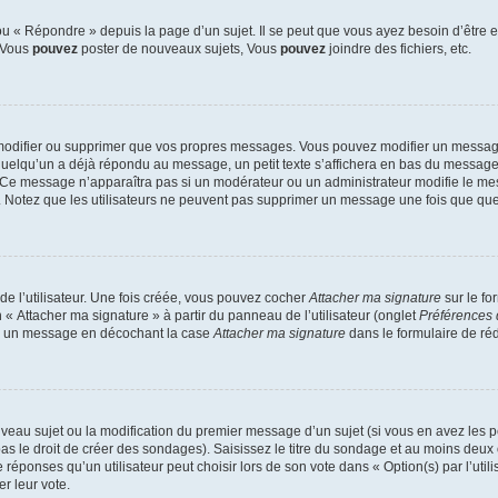
 « Répondre » depuis la page d’un sujet. Il se peut que vous ayez besoin d’être e
: Vous
pouvez
poster de nouveaux sujets, Vous
pouvez
joindre des fichiers, etc.
modifier ou supprimer que vos propres messages. Vous pouvez modifier un message
lqu’un a déjà répondu au message, un petit texte s’affichera en bas du message ind
n. Ce message n’apparaîtra pas si un modérateur ou un administrateur modifie le mes
ive. Notez que les utilisateurs ne peuvent pas supprimer un message une fois que qu
e l’utilisateur. Une fois créée, vous pouvez cocher
Attacher ma signature
sur le fo
 « Attacher ma signature » à partir du panneau de l’utilisateur (onglet
Préférences 
 à un message en décochant la case
Attacher ma signature
dans le formulaire de ré
ouveau sujet ou la modification du premier message d’un sujet (si vous en avez les p
 le droit de créer des sondages). Saisissez le titre du sondage et au moins deux o
onses qu’un utilisateur peut choisir lors de son vote dans « Option(s) par l’utilis
er leur vote.