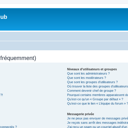
lub
s fréquemment)
Niveaux d’utilisateurs et groupes
Que sont les administrateurs ?
Que sont les modérateurs ?
Que sont les groupes d’utilisateurs ?
Où trouver la liste des groupes d’utilisateur
Comment devenir chef de groupe ?
 ?!
Pourquoi certains membres apparaissent dan
Qu’est-ce qu’un « Groupe par défaut » ?
Qu’est-ce que le lien « L’équipe du forum » 
Messagerie privée
Je ne peux pas envoyer de messages privé
Je reçois sans arrêt des messages indésira
 connectés ?
J’ai reçu un spam ou un courriel abusif d’u