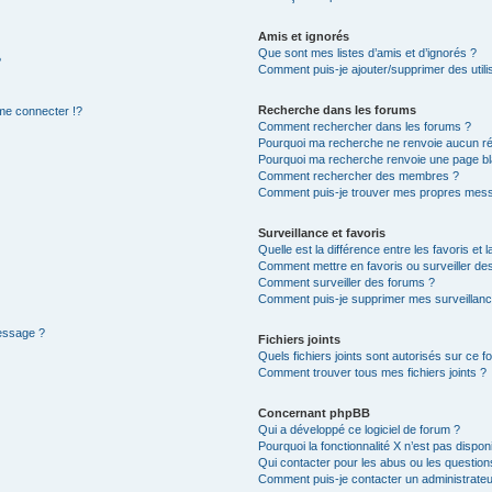
Amis et ignorés
Que sont mes listes d’amis et d’ignorés ?
?
Comment puis-je ajouter/supprimer des utilis
Recherche dans les forums
e connecter !?
Comment rechercher dans les forums ?
Pourquoi ma recherche ne renvoie aucun ré
Pourquoi ma recherche renvoie une page bl
Comment rechercher des membres ?
Comment puis-je trouver mes propres mess
Surveillance et favoris
Quelle est la différence entre les favoris et l
Comment mettre en favoris ou surveiller des
Comment surveiller des forums ?
Comment puis-je supprimer mes surveillanc
message ?
Fichiers joints
Quels fichiers joints sont autorisés sur ce f
Comment trouver tous mes fichiers joints ?
Concernant phpBB
Qui a développé ce logiciel de forum ?
Pourquoi la fonctionnalité X n’est pas dispon
Qui contacter pour les abus ou les questio
Comment puis-je contacter un administrateu