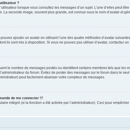
tilisateur ?
utilisateur lorsque vous consultez les messages d’un sujet. L’une d’elles peut êtr
rum. La seconde image, souvent plus grande, est connue sous le nom d’avatar et 
s pouvez ajouter un avatar en utilisant l’une des quatre méthodes d’avatar suivantes 
ont ils sont mis à disposition. Si vous ne pouvez pas utiliser d’avatar, contactez un
iquent le nombre de messages postés ou identifient certains membres tels que les 
ar l’administrateur du forum. Évitez de poster des messages sur le forum dans le seu
ministrateur) peut facilement abaisser votre compteur de messages.
mande de me connecter !?
re intégré (si la fonction a été activée par l’administrateur). Ceci pour empêcher l’u