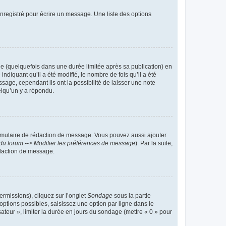
nregistré pour écrire un message. Une liste des options
 (quelquefois dans une durée limitée après sa publication) en
iquant qu’il a été modifié, le nombre de fois qu’il a été
sage, cependant ils ont la possibilité de laisser une note
elqu’un y a répondu.
rmulaire de rédaction de message. Vous pouvez aussi ajouter
du forum --> Modifier les préférences de message
). Par la suite,
daction de message.
ermissions), cliquez sur l’onglet
Sondage
sous la partie
ptions possibles, saisissez une option par ligne dans le
ateur », limiter la durée en jours du sondage (mettre « 0 » pour