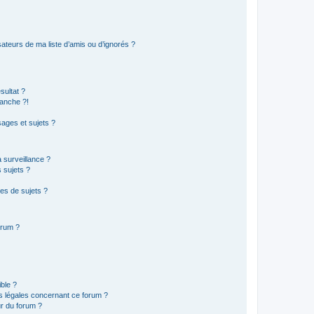
ateurs de ma liste d’amis ou d’ignorés ?
sultat ?
anche ?!
ages et sujets ?
a surveillance ?
 sujets ?
es de sujets ?
orum ?
ible ?
ns légales concernant ce forum ?
r du forum ?