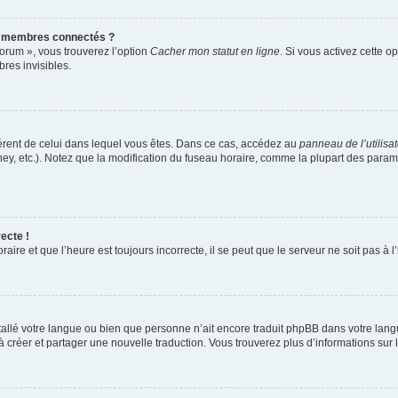
s membres connectés ?
forum », vous trouverez l’option
Cacher mon statut en ligne
. Si vous activez cette o
es invisibles.
ifférent de celui dans lequel vous êtes. Dans ce cas, accédez au
panneau de l’utilisa
ney, etc.). Notez que la modification du fuseau horaire, comme la plupart des para
ecte !
aire et que l’heure est toujours incorrecte, il se peut que le serveur ne soit pas à
installé votre langue ou bien que personne n’ait encore traduit phpBB dans votre l
s à créer et partager une nouvelle traduction. Vous trouverez plus d’informations sur l