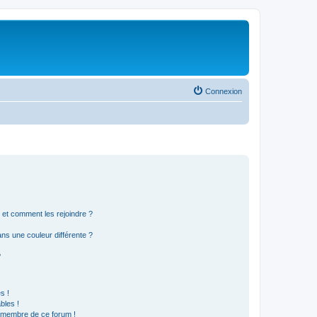
Connexion
s et comment les rejoindre ?
s une couleur différente ?
?
s !
bles !
n membre de ce forum !