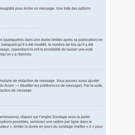
nregistré pour écrire un message. Une liste des options
 (quelquefois dans une durée limitée après sa publication) en
iquant qu’il a été modifié, le nombre de fois qu’il a été
sage, cependant ils ont la possibilité de laisser une note
elqu’un y a répondu.
rmulaire de rédaction de message. Vous pouvez aussi ajouter
du forum --> Modifier les préférences de message
). Par la suite,
daction de message.
ermissions), cliquez sur l’onglet
Sondage
sous la partie
ptions possibles, saisissez une option par ligne dans le
ateur », limiter la durée en jours du sondage (mettre « 0 » pour