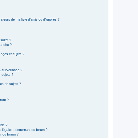
ateurs de ma liste d’amis ou d’ignorés ?
sultat ?
anche ?!
ages et sujets ?
a surveillance ?
 sujets ?
es de sujets ?
orum ?
ible ?
ns légales concernant ce forum ?
r du forum ?