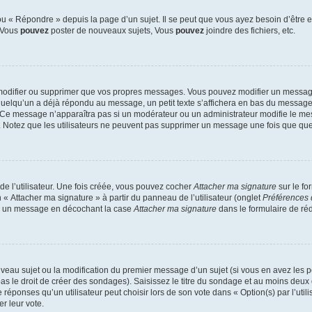
 « Répondre » depuis la page d’un sujet. Il se peut que vous ayez besoin d’être e
: Vous
pouvez
poster de nouveaux sujets, Vous
pouvez
joindre des fichiers, etc.
modifier ou supprimer que vos propres messages. Vous pouvez modifier un message
lqu’un a déjà répondu au message, un petit texte s’affichera en bas du message ind
n. Ce message n’apparaîtra pas si un modérateur ou un administrateur modifie le mes
ive. Notez que les utilisateurs ne peuvent pas supprimer un message une fois que qu
e l’utilisateur. Une fois créée, vous pouvez cocher
Attacher ma signature
sur le fo
 « Attacher ma signature » à partir du panneau de l’utilisateur (onglet
Préférences 
 à un message en décochant la case
Attacher ma signature
dans le formulaire de ré
ouveau sujet ou la modification du premier message d’un sujet (si vous en avez les p
 le droit de créer des sondages). Saisissez le titre du sondage et au moins deux o
onses qu’un utilisateur peut choisir lors de son vote dans « Option(s) par l’utilis
er leur vote.