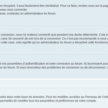
 récupéré, il peut facilement être réinitialisé. Pour ce faire, rendez vous sur la p
uveau vous connecter.
passe, contactez un administrateur du forum.
e connexion, vous ne resterez connecté que pendant une durée déterminée. Cela em
la case
Se souvenir de moi
lors de la connexion. Ce n’est pas recommandé si vous u
s cette case, cela signifie qu’un administrateur du forum a désactivé cette fonctionna
os paramètres d’authentification et votre connexion au forum. Ils fournissent aussi
teur du forum. Si vous rencontrez des problèmes de connexion ou de déconnexion, l
ockés dans notre base de données. Pour les modifier, accédez au
Panneau de l’util
 permettra de modifier tous les paramètres et préférences de votre compte.