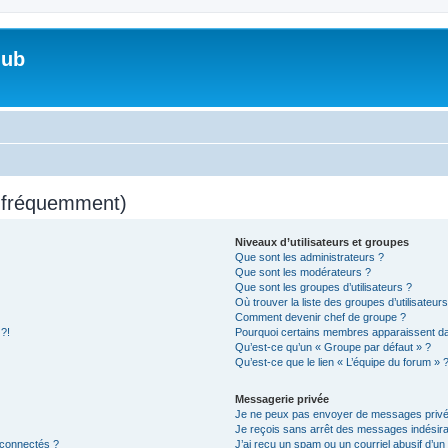
lub
s fréquemment)
Niveaux d’utilisateurs et groupes
Que sont les administrateurs ?
Que sont les modérateurs ?
Que sont les groupes d’utilisateurs ?
Où trouver la liste des groupes d’utilisateur
Comment devenir chef de groupe ?
 ?!
Pourquoi certains membres apparaissent dan
Qu’est-ce qu’un « Groupe par défaut » ?
Qu’est-ce que le lien « L’équipe du forum » 
Messagerie privée
Je ne peux pas envoyer de messages privé
Je reçois sans arrêt des messages indésira
 connectés ?
J’ai reçu un spam ou un courriel abusif d’u