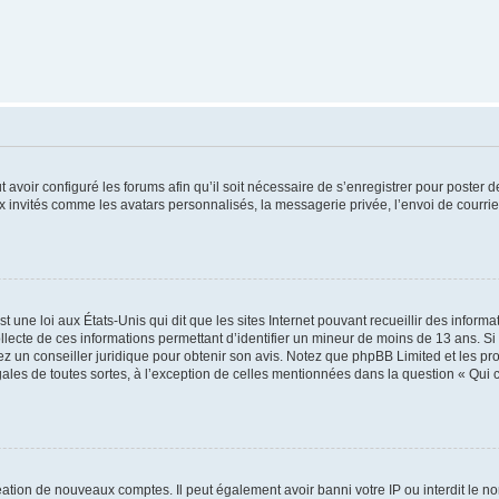
t avoir configuré les forums afin qu’il soit nécessaire de s’enregistrer pour poster
x invités comme les avatars personnalisés, la messagerie privée, l’envoi de courri
t une loi aux États-Unis qui dit que les sites Internet pouvant recueillir des infor
ollecte de ces informations permettant d’identifier un mineur de moins de 13 ans. S
tez un conseiller juridique pour obtenir son avis. Notez que phpBB Limited et les pr
gales de toutes sortes, à l’exception de celles mentionnées dans la question « Qui
réation de nouveaux comptes. Il peut également avoir banni votre IP ou interdit le no