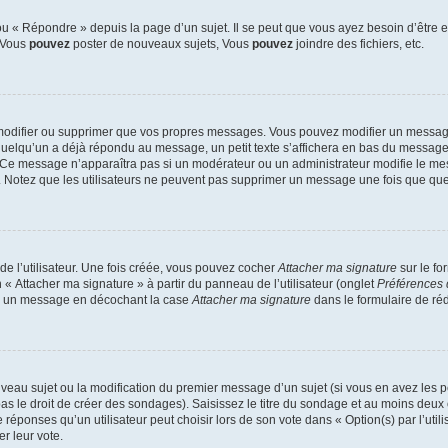
 « Répondre » depuis la page d’un sujet. Il se peut que vous ayez besoin d’être e
: Vous
pouvez
poster de nouveaux sujets, Vous
pouvez
joindre des fichiers, etc.
modifier ou supprimer que vos propres messages. Vous pouvez modifier un message
lqu’un a déjà répondu au message, un petit texte s’affichera en bas du message ind
n. Ce message n’apparaîtra pas si un modérateur ou un administrateur modifie le mes
ive. Notez que les utilisateurs ne peuvent pas supprimer un message une fois que qu
e l’utilisateur. Une fois créée, vous pouvez cocher
Attacher ma signature
sur le fo
 « Attacher ma signature » à partir du panneau de l’utilisateur (onglet
Préférences 
 à un message en décochant la case
Attacher ma signature
dans le formulaire de ré
ouveau sujet ou la modification du premier message d’un sujet (si vous en avez les p
 le droit de créer des sondages). Saisissez le titre du sondage et au moins deux o
onses qu’un utilisateur peut choisir lors de son vote dans « Option(s) par l’utilis
er leur vote.