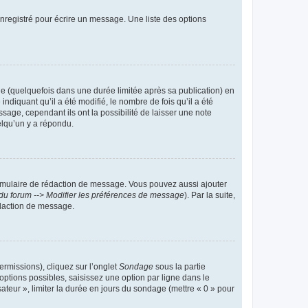
nregistré pour écrire un message. Une liste des options
 (quelquefois dans une durée limitée après sa publication) en
iquant qu’il a été modifié, le nombre de fois qu’il a été
sage, cependant ils ont la possibilité de laisser une note
elqu’un y a répondu.
rmulaire de rédaction de message. Vous pouvez aussi ajouter
du forum --> Modifier les préférences de message
). Par la suite,
daction de message.
ermissions), cliquez sur l’onglet
Sondage
sous la partie
ptions possibles, saisissez une option par ligne dans le
ateur », limiter la durée en jours du sondage (mettre « 0 » pour