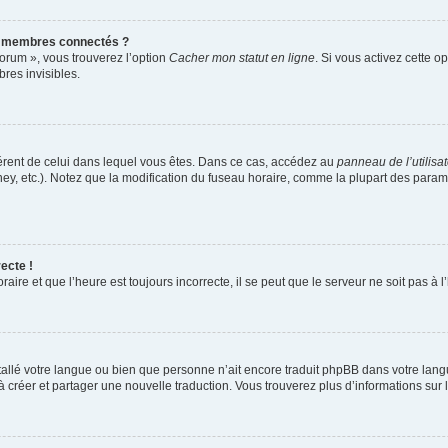
s membres connectés ?
forum », vous trouverez l’option
Cacher mon statut en ligne
. Si vous activez cette o
es invisibles.
ifférent de celui dans lequel vous êtes. Dans ce cas, accédez au
panneau de l’utilisa
ney, etc.). Notez que la modification du fuseau horaire, comme la plupart des para
ecte !
aire et que l’heure est toujours incorrecte, il se peut que le serveur ne soit pas à
installé votre langue ou bien que personne n’ait encore traduit phpBB dans votre l
s à créer et partager une nouvelle traduction. Vous trouverez plus d’informations sur l