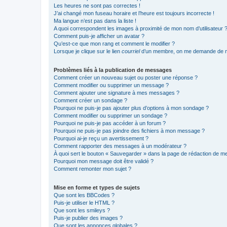
Les heures ne sont pas correctes !
J’ai changé mon fuseau horaire et l’heure est toujours incorrecte !
Ma langue n’est pas dans la liste !
A quoi correspondent les images à proximité de mon nom d’utilisateur 
Comment puis-je afficher un avatar ?
Qu’est-ce que mon rang et comment le modifier ?
Lorsque je clique sur le lien
courriel
d’un membre, on me demande de m
Problèmes liés à la publication de messages
Comment créer un nouveau sujet ou poster une réponse ?
Comment modifier ou supprimer un message ?
Comment ajouter une signature à mes messages ?
Comment créer un sondage ?
Pourquoi ne puis-je pas ajouter plus d’options à mon sondage ?
Comment modifier ou supprimer un sondage ?
Pourquoi ne puis-je pas accéder à un forum ?
Pourquoi ne puis-je pas joindre des fichiers à mon message ?
Pourquoi ai-je reçu un avertissement ?
Comment rapporter des messages à un modérateur ?
À quoi sert le bouton « Sauvegarder » dans la page de rédaction de 
Pourquoi mon message doit être validé ?
Comment remonter mon sujet ?
Mise en forme et types de sujets
Que sont les BBCodes ?
Puis-je utiliser le HTML ?
Que sont les smileys ?
Puis-je publier des images ?
Que sont les annonces globales ?