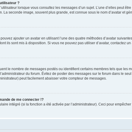
tilisateur ?
utilisateur lorsque vous consultez les messages d’un sujet. L’une d’elles peut êtr
rum. La seconde image, souvent plus grande, est connue sous le nom d’avatar et 
s pouvez ajouter un avatar en utilisant l’une des quatre méthodes d’avatar suivantes 
ont ils sont mis à disposition. Si vous ne pouvez pas utiliser d’avatar, contactez un
iquent le nombre de messages postés ou identifient certains membres tels que les 
ar l’administrateur du forum. Évitez de poster des messages sur le forum dans le seu
ministrateur) peut facilement abaisser votre compteur de messages.
mande de me connecter !?
re intégré (si la fonction a été activée par l’administrateur). Ceci pour empêcher l’u