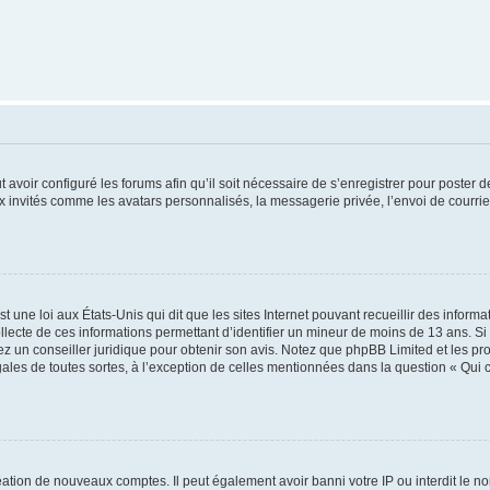
t avoir configuré les forums afin qu’il soit nécessaire de s’enregistrer pour poster
x invités comme les avatars personnalisés, la messagerie privée, l’envoi de courri
t une loi aux États-Unis qui dit que les sites Internet pouvant recueillir des infor
ollecte de ces informations permettant d’identifier un mineur de moins de 13 ans. S
tez un conseiller juridique pour obtenir son avis. Notez que phpBB Limited et les pr
gales de toutes sortes, à l’exception de celles mentionnées dans la question « Qui
réation de nouveaux comptes. Il peut également avoir banni votre IP ou interdit le no