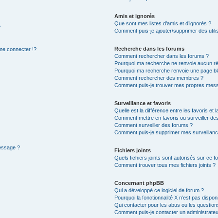
Amis et ignorés
Que sont mes listes d’amis et d’ignorés ?
?
Comment puis-je ajouter/supprimer des utilis
Recherche dans les forums
e connecter !?
Comment rechercher dans les forums ?
Pourquoi ma recherche ne renvoie aucun ré
Pourquoi ma recherche renvoie une page bl
Comment rechercher des membres ?
Comment puis-je trouver mes propres mess
Surveillance et favoris
Quelle est la différence entre les favoris et l
Comment mettre en favoris ou surveiller des
Comment surveiller des forums ?
Comment puis-je supprimer mes surveillanc
message ?
Fichiers joints
Quels fichiers joints sont autorisés sur ce f
Comment trouver tous mes fichiers joints ?
Concernant phpBB
Qui a développé ce logiciel de forum ?
Pourquoi la fonctionnalité X n’est pas dispon
Qui contacter pour les abus ou les questio
Comment puis-je contacter un administrateu