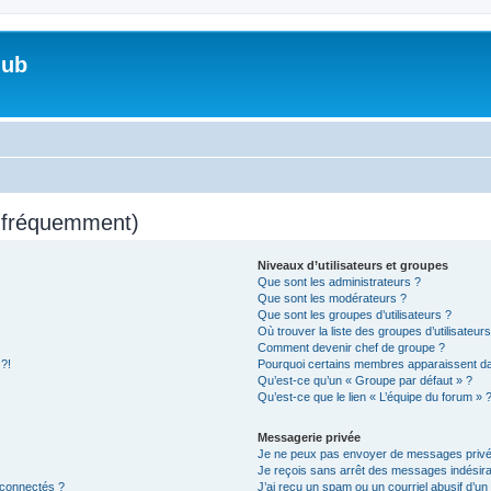
lub
s fréquemment)
Niveaux d’utilisateurs et groupes
Que sont les administrateurs ?
Que sont les modérateurs ?
Que sont les groupes d’utilisateurs ?
Où trouver la liste des groupes d’utilisateur
Comment devenir chef de groupe ?
 ?!
Pourquoi certains membres apparaissent dan
Qu’est-ce qu’un « Groupe par défaut » ?
Qu’est-ce que le lien « L’équipe du forum » 
Messagerie privée
Je ne peux pas envoyer de messages privé
Je reçois sans arrêt des messages indésira
 connectés ?
J’ai reçu un spam ou un courriel abusif d’u