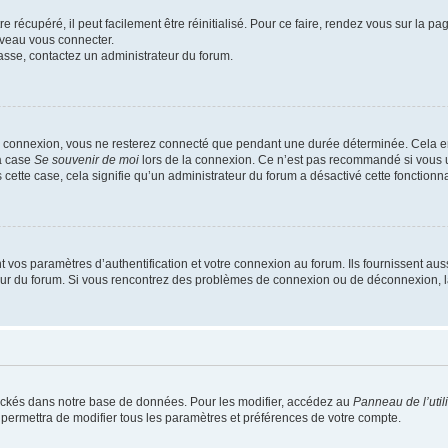
 récupéré, il peut facilement être réinitialisé. Pour ce faire, rendez vous sur la p
uveau vous connecter.
passe, contactez un administrateur du forum.
e connexion, vous ne resterez connecté que pendant une durée déterminée. Cela em
la case
Se souvenir de moi
lors de la connexion. Ce n’est pas recommandé si vous u
s cette case, cela signifie qu’un administrateur du forum a désactivé cette fonctionna
os paramètres d’authentification et votre connexion au forum. Ils fournissent aussi
teur du forum. Si vous rencontrez des problèmes de connexion ou de déconnexion, l
ockés dans notre base de données. Pour les modifier, accédez au
Panneau de l’util
 permettra de modifier tous les paramètres et préférences de votre compte.