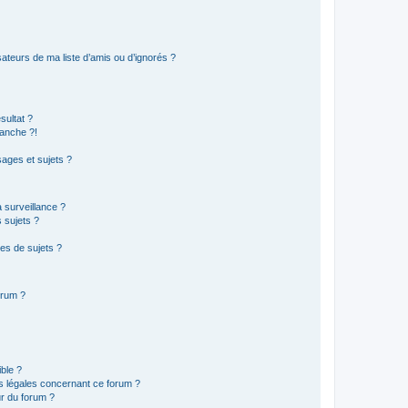
ateurs de ma liste d’amis ou d’ignorés ?
sultat ?
anche ?!
ages et sujets ?
a surveillance ?
 sujets ?
es de sujets ?
orum ?
ible ?
ns légales concernant ce forum ?
r du forum ?