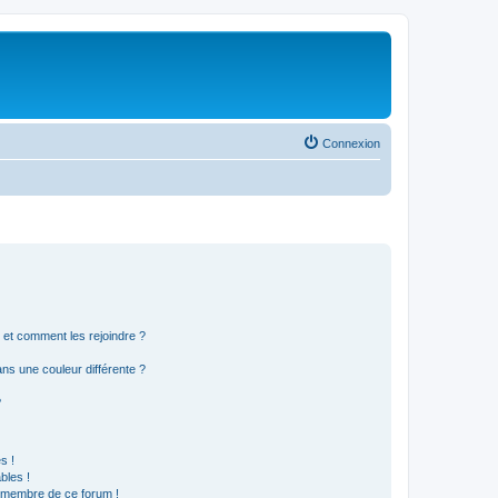
Connexion
s et comment les rejoindre ?
s une couleur différente ?
?
s !
bles !
n membre de ce forum !